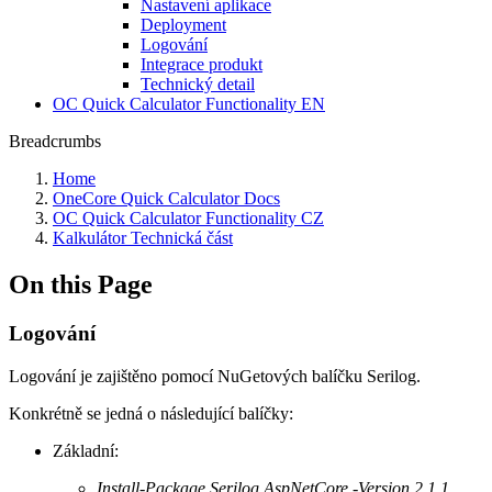
Nastavení aplikace
Deployment
Logování
Integrace produkt
Technický detail
OC Quick Calculator Functionality EN
Breadcrumbs
Home
OneCore Quick Calculator Docs
OC Quick Calculator Functionality CZ
Kalkulátor Technická část
On this Page
Logování
Logování je zajištěno pomocí NuGetových balíčku Serilog.
Konkrétně se jedná o následující balíčky:
Základní:
Install-Package Serilog.AspNetCore -Version 2.1.1