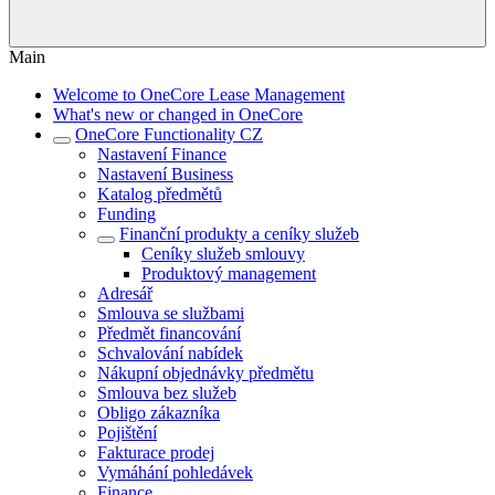
Main
Welcome to OneCore Lease Management
What's new or changed in OneCore
OneCore Functionality CZ
Nastavení Finance
Nastavení Business
Katalog předmětů
Funding
Finanční produkty a ceníky služeb
Ceníky služeb smlouvy
Produktový management
Adresář
Smlouva se službami
Předmět financování
Schvalování nabídek
Nákupní objednávky předmětu
Smlouva bez služeb
Obligo zákazníka
Pojištění
Fakturace prodej
Vymáhání pohledávek
Finance