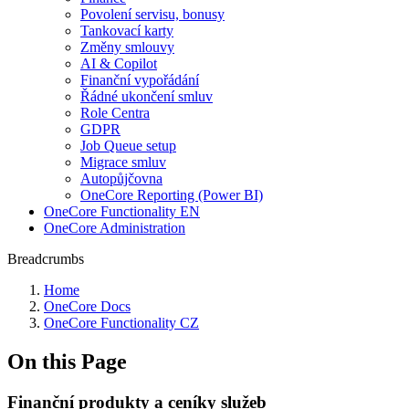
Povolení servisu, bonusy
Tankovací karty
Změny smlouvy
AI & Copilot
Finanční vypořádání
Řádné ukončení smluv
Role Centra
GDPR
Job Queue setup
Migrace smluv
Autopůjčovna
OneCore Reporting (Power BI)
OneCore Functionality EN
OneCore Administration
Breadcrumbs
Home
OneCore Docs
OneCore Functionality CZ
On this Page
Finanční produkty a ceníky služeb