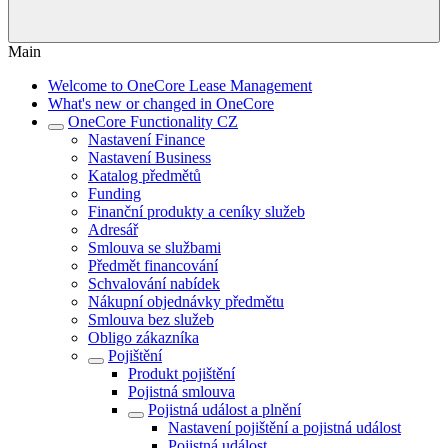
Main
Welcome to OneCore Lease Management
What's new or changed in OneCore
OneCore Functionality CZ
Nastavení Finance
Nastavení Business
Katalog předmětů
Funding
Finanční produkty a ceníky služeb
Adresář
Smlouva se službami
Předmět financování
Schvalování nabídek
Nákupní objednávky předmětu
Smlouva bez služeb
Obligo zákazníka
Pojištění
Produkt pojištění
Pojistná smlouva
Pojistná událost a plnění
Nastavení pojištění a pojistná událost
Pojistná událost