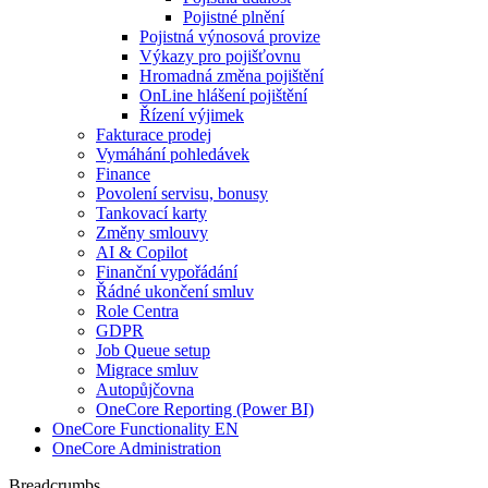
Pojistné plnění
Pojistná výnosová provize
Výkazy pro pojišťovnu
Hromadná změna pojištění
OnLine hlášení pojištění
Řízení výjimek
Fakturace prodej
Vymáhání pohledávek
Finance
Povolení servisu, bonusy
Tankovací karty
Změny smlouvy
AI & Copilot
Finanční vypořádání
Řádné ukončení smluv
Role Centra
GDPR
Job Queue setup
Migrace smluv
Autopůjčovna
OneCore Reporting (Power BI)
OneCore Functionality EN
OneCore Administration
Breadcrumbs