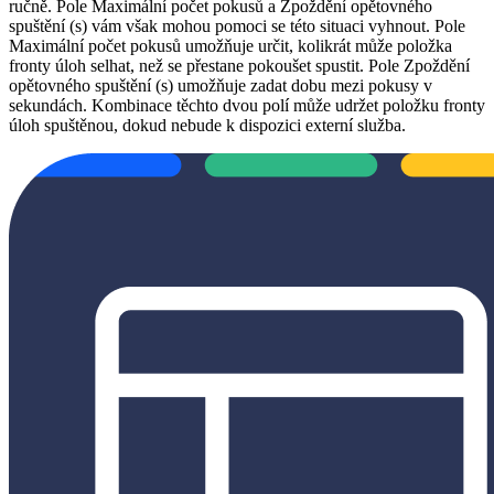
ručně. Pole Maximální počet pokusů a Zpoždění opětovného
spuštění (s) vám však mohou pomoci se této situaci vyhnout. Pole
Maximální počet pokusů umožňuje určit, kolikrát může položka
fronty úloh selhat, než se přestane pokoušet spustit. Pole Zpoždění
opětovného spuštění (s) umožňuje zadat dobu mezi pokusy v
sekundách. Kombinace těchto dvou polí může udržet položku fronty
úloh spuštěnou, dokud nebude k dispozici externí služba.