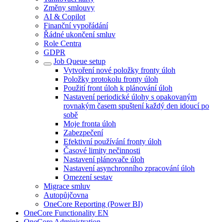
Změny smlouvy
AI & Copilot
Finanční vypořádání
Řádné ukončení smluv
Role Centra
GDPR
Job Queue setup
Vytvoření nové položky fronty úloh
Položky protokolu fronty úloh
Použití front úloh k plánování úloh
Nastavení periodické úlohy s opakovaným
rovnakým časem spuštení každý den idoucí po
sobě
Moje fronta úloh
Zabezpečení
Efektivní používání fronty úloh
Časové limity nečinnosti
Nastavení plánovače úloh
Nastavení asynchronního zpracování úloh
Omezení sestav
Migrace smluv
Autopůjčovna
OneCore Reporting (Power BI)
OneCore Functionality EN
OneCore Administration