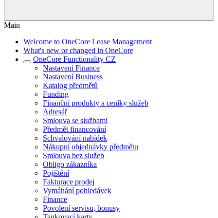
Main
Welcome to OneCore Lease Management
What's new or changed in OneCore
OneCore Functionality CZ
Nastavení Finance
Nastavení Business
Katalog předmětů
Funding
Finanční produkty a ceníky služeb
Adresář
Smlouva se službami
Předmět financování
Schvalování nabídek
Nákupní objednávky předmětu
Smlouva bez služeb
Obligo zákazníka
Pojištění
Fakturace prodej
Vymáhání pohledávek
Finance
Povolení servisu, bonusy
Tankovací karty