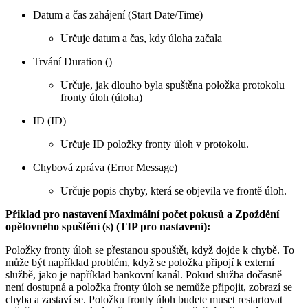
Datum a čas zahájení (Start Date/Time)
Určuje datum a čas, kdy úloha začala
Trvání Duration ()
Určuje, jak dlouho byla spuštěna položka protokolu
fronty úloh (úloha)
ID (ID)
Určuje ID položky fronty úloh v protokolu.
Chybová zpráva (Error Message)
Určuje popis chyby, která se objevila ve frontě úloh.
Přiklad pro nastavení Maximální počet pokusů a Zpoždění
opětovného spuštění (s) (TIP pro nastavení):
Položky fronty úloh se přestanou spouštět, když dojde k chybě. To
může být například problém, když se položka připojí k externí
službě, jako je například bankovní kanál. Pokud služba dočasně
není dostupná a položka fronty úloh se nemůže připojit, zobrazí se
chyba a zastaví se. Položku fronty úloh budete muset restartovat