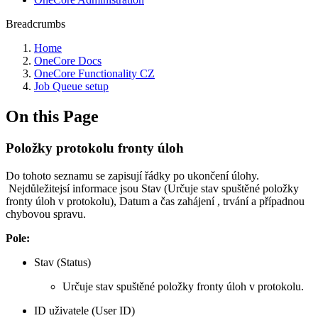
Breadcrumbs
Home
OneCore Docs
OneCore Functionality CZ
Job Queue setup
On this Page
Položky protokolu fronty úloh
Do tohoto seznamu se zapisují řádky po ukončení úlohy.
Nejdůležitejsí informace jsou Stav (Určuje stav spuštěné položky
fronty úloh v protokolu), Datum a čas zahájení , trvání a případnou
chybovou spravu.
Pole:
Stav (Status)
Určuje stav spuštěné položky fronty úloh v protokolu.
ID uživatele (User ID)