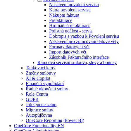
Nastavení povolení servisu
Karta povolení servisu
Nákupní faktura
Přefakturace
Hromadná refakturace
Pojistná událost - servis
Dobropis s vazbou k Povolení servisu
Nastavení pro zpracování datové věty
Formáty datových vět
Import datových vět
Zásobník Fakturačního interface
Rámcová servisní smlouva, slevy a bonusy
Tankovací karty
Změny smlouvy
AI & Copilot
Finanční vypořádání
Řádné ukončení smluv
Role Centra
GDPR
Job Queue setup
Migrace smluv
Autopůjčovna
OneCore Reporting (Power BI)
OneCore Functionality EN
OneCore Administration