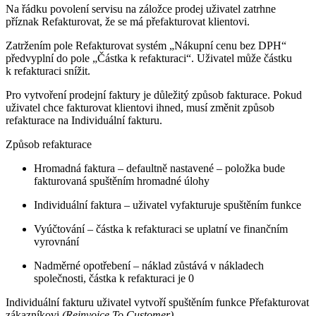
Na řádku povolení servisu na záložce prodej uživatel zatrhne
příznak Refakturovat, že se má přefakturovat klientovi.
Zatržením pole Refakturovat systém „Nákupní cenu bez DPH“
předvyplní do pole „Částka k refakturaci“. Uživatel může částku
k refakturaci snížit.
Pro vytvoření prodejní faktury je důležitý způsob fakturace. Pokud
uživatel chce fakturovat klientovi ihned, musí změnit způsob
refakturace na Individuální fakturu.
Způsob refakturace
Hromadná faktura – defaultně nastavené – položka bude
fakturovaná spuštěním hromadné úlohy
Individuální faktura – uživatel vyfakturuje spuštěním funkce
Vyúčtování – částka k refakturaci se uplatní ve finančním
vyrovnání
Nadměrné opotřebení – náklad zůstává v nákladech
společnosti, částka k refakturaci je 0
Individuální fakturu uživatel vytvoří spuštěním funkce Přefakturovat
zákazníkovi
(Reinvoice To Customer)
.