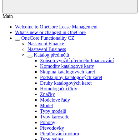
Main
Welcome to OneCore Lease Management
What's new or changed in OneCore
OneCore Functionality CZ
Nastavení Finance
Nastavení Business
Katalog předmětů
Způsob využití předmětu financování
Komodity katalogové karty
Skupina katalogových karet
Podskupiny katalogových karet
Druhy katalogových karet
Homologační třídy
Značky
Modelové řady
Model
Typy modelů
Typy karoserie
Pohony
Převodovky
Přeplňování motoru
Typy paliva