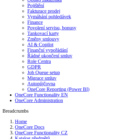
Pojištění
Fakturace prodej
Vymáhání pohledávek
Finance
Povolení servisu, bonusy
Tankovací karty
Změny smlouvy
AI & Copilot
Finanční vypořádání
Řádné ukončení smluv
Role Centra
GDPR
Job Queue setup
Migrace smluv
Autopůjčovna
OneCore Reporting (Power BI)
OneCore Functionality EN
OneCore Administration
Breadcrumbs
Home
OneCore Docs
OneCore Functionality CZ
Katalog předmětů