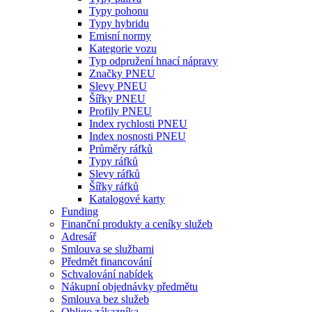
Typy pohonu
Typy hybridu
Emisní normy
Kategorie vozu
Typ odpružení hnací nápravy
Značky PNEU
Slevy PNEU
Šířky PNEU
Profily PNEU
Index rychlosti PNEU
Index nosnosti PNEU
Průměry ráfků
Typy ráfků
Slevy ráfků
Šířky ráfků
Katalogové karty
Funding
Finanční produkty a ceníky služeb
Adresář
Smlouva se službami
Předmět financování
Schvalování nabídek
Nákupní objednávky předmětu
Smlouva bez služeb
Obligo zákazníka