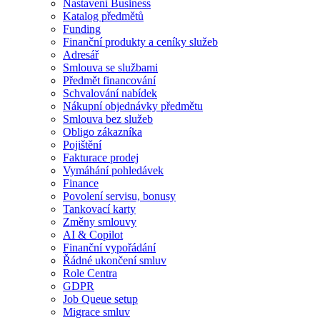
Nastavení Business
Katalog předmětů
Funding
Finanční produkty a ceníky služeb
Adresář
Smlouva se službami
Předmět financování
Schvalování nabídek
Nákupní objednávky předmětu
Smlouva bez služeb
Obligo zákazníka
Pojištění
Fakturace prodej
Vymáhání pohledávek
Finance
Povolení servisu, bonusy
Tankovací karty
Změny smlouvy
AI & Copilot
Finanční vypořádání
Řádné ukončení smluv
Role Centra
GDPR
Job Queue setup
Migrace smluv