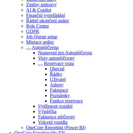
Změny smlouvy
AI & Copilot
Finanční vypořádání
Řádné ukončení smluv
Role Centra
GDPR
Job Queue setup
Migrace smluv
Autopůjčovna
Nastavení pro Autopůjčovnu
Vozy autopůjčovny
Rezervace vozu
Obecné
Řádky
Uživatel
Adresy
Fakturace
Poznámky
Funkce rezervace
Vytíženost vozidel
Výpůjčka
Fakturace půjčovny
Vrácení vozidla
OneCore Reporting (Power BI)
OneCore Functionality EN