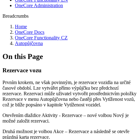
OneCore Administration
Breadcrumbs
Home
OneCore Docs
OneCore Functionality CZ
Autopůjčovna
On this Page
Rezervace vozu
Prvním krokem, ne však povinným, je rezervace vozidla na určité
časové období. Lze vytvářet přímo výpůjčku bez předchozí
rezervace. Rezervaci může uživatel vytvořit prostřednictvím položky
Rezervace v menu Autopůjčovna nebo častěji přes Vytíženost vozů,
což je blíže popsáno v kapitole Vytíženost vozidel.
Otevřením dlaždice Aktivity - Rezervace – nové volbou Nový je
možné založit rezervaci.
Druhá možnost je volbou Akce – Rezervace a následně se otevře
prázdná karta rezervace.