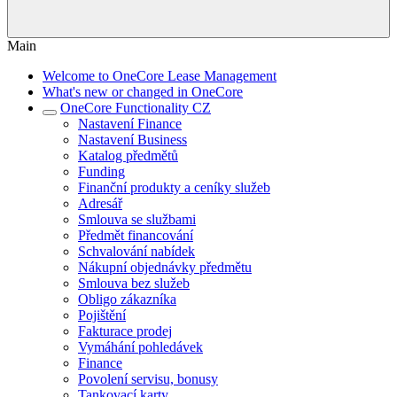
Main
Welcome to OneCore Lease Management
What's new or changed in OneCore
OneCore Functionality CZ
Nastavení Finance
Nastavení Business
Katalog předmětů
Funding
Finanční produkty a ceníky služeb
Adresář
Smlouva se službami
Předmět financování
Schvalování nabídek
Nákupní objednávky předmětu
Smlouva bez služeb
Obligo zákazníka
Pojištění
Fakturace prodej
Vymáhání pohledávek
Finance
Povolení servisu, bonusy
Tankovací karty