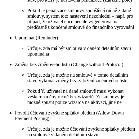
Pokud je penalizace smlouvy spouštěná ručně z dané
smlouvy, systém toto nastavení nezohlední – např. pro
případ, že uživatel chce penále vygenerovat na
předčasně ukončené smlouvě do finančního vyrovnání
Upomínat (Reminder)
Určuje, zda má být smlouva v daném detailním stavu
upomínána
Změna bez změnového listu (Change without Protocol)
Určuje, zda je možné na smlouvě v tomto detailním
stavu vykonat změny bez založení změnového listu
Pokud Y, uživatel na dané smlouvě musí vykonat
veškeré změny ručně bez wizardů. Ze smlouvy je
možné spustit pouze wizarda na aktivaci, jiné ne
Povolit účtování zvýšené splátky předem (Allow Down
Payment Posting)
Určuje, zda je možné účtování zvýšené splátky předem
na smlouvě v daném detailním stavu