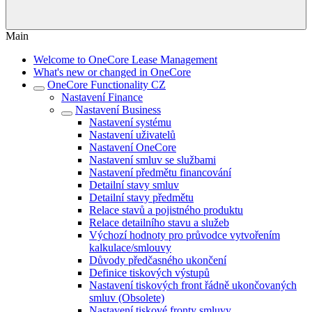
Main
Welcome to OneCore Lease Management
What's new or changed in OneCore
OneCore Functionality CZ
Nastavení Finance
Nastavení Business
Nastavení systému
Nastavení uživatelů
Nastavení OneCore
Nastavení smluv se službami
Nastavení předmětu financování
Detailní stavy smluv
Detailní stavy předmětu
Relace stavů a pojistného produktu
Relace detailního stavu a služeb
Výchozí hodnoty pro průvodce vytvořením
kalkulace/smlouvy
Důvody předčasného ukončení
Definice tiskových výstupů
Nastavení tiskových front řádně ukončovaných
smluv (Obsolete)
Nastavení tiskové fronty smluvy