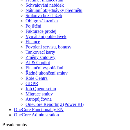
Schvalování nabídek
Nákupní objednávky předmětu
Smlouva bez služeb
Obligo zákazníka
Pojištění
Fakturace prodej
Vymáhání pohledávek
Finance
Povolení servisu, bonusy
Tankovací karty
Změny smlouvy
AI & Copilot
Finanční vypořádání
Řádné ukončení smluv
Role Centra
GDPR
Job Queue setup
Migrace smluv
Autopůjčovna
OneCore Reporting (Power BI)
OneCore Functionality EN
OneCore Administration
Breadcrumbs