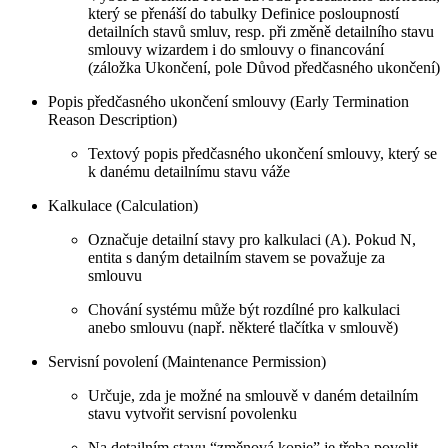
který se přenáší do tabulky Definice posloupností
detailních stavů smluv, resp. při změně detailního stavu
smlouvy wizardem i do smlouvy o financování
(záložka Ukončení, pole Důvod předčasného ukončení)
Popis předčasného ukončení smlouvy (Early Termination
Reason Description)
Textový popis předčasného ukončení smlouvy, který se
k danému detailnímu stavu váže
Kalkulace (Calculation)
Označuje detailní stavy pro kalkulaci (A). Pokud N,
entita s daným detailním stavem se považuje za
smlouvu
Chování systému může být rozdílné pro kalkulaci
anebo smlouvu (např. některé tlačítka v smlouvě)
Servisní povolení (Maintenance Permission)
Určuje, zda je možné na smlouvě v daném detailním
stavu vytvořit servisní povolenku
Na detailním stavu “změnová kopie” je třeba povolit