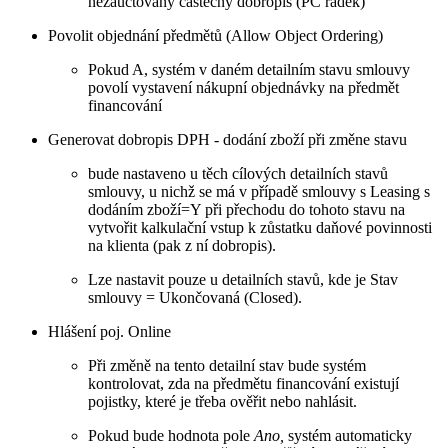
nezaúčtovaný částečný dobropis (PC řádek)
Povolit objednání předmětů (Allow Object Ordering)
Pokud A, systém v daném detailním stavu smlouvy
povolí vystavení nákupní objednávky na předmět
financování
Generovat dobropis DPH - dodání zboží při změne stavu
bude nastaveno u těch cílových detailních stavů
smlouvy, u nichž se má v případě smlouvy s Leasing s
dodáním zboží=Y při přechodu do tohoto stavu na
vytvořit kalkulační vstup k zůstatku daňové povinnosti
na klienta (pak z ní dobropis).
Lze nastavit pouze u detailních stavů, kde je Stav
smlouvy = Ukončovaná (Closed).
Hlášení poj. Online
Při změně na tento detailní stav bude systém
kontrolovat, zda na předmětu financování existují
pojistky, které je třeba ověřit nebo nahlásit.
Pokud bude hodnota pole
Ano,
systém automaticky