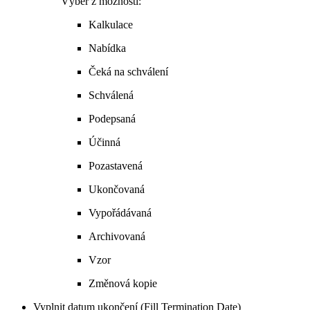
Výběr z možností:
Kalkulace
Nabídka
Čeká na schválení
Schválená
Podepsaná
Účinná
Pozastavená
Ukončovaná
Vypořádávaná
Archivovaná
Vzor
Změnová kopie
Vyplnit datum ukončení (Fill Termination Date)