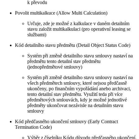
k převodu
Povolit multikalkuce (Allow Multi Calculation)
Určuje, zde je možné z kalkulace v daném detailním
stavu založit multikalkulaci (pro operativní leasing se
službami)
Kód detailního stavu předmětu (Detail Object Status Code)
Systém při změně detailního stavu smlouvy nastaví na
předmětu tento detailní stav předmětu
(jednopředmětové smlouvy)
Systém při změně detailního stavu smlouvy nastaví na
všech předmětech smlouvy, které nejsou předčasně
ukončeny, po finančním vypořádání anebo archivaci,
tento detailní stav předmětu. Využití teda při více
předmětových smlouvách, kdy je možné jednotlivé
předměty ukončovat nezávisle na detailním stavu
smlouvy
Kód předčasného ukončení smlouvy (Early Contract
Termination Code)
Výběr z číselníku Kódu důvodu předčasného ukončení,