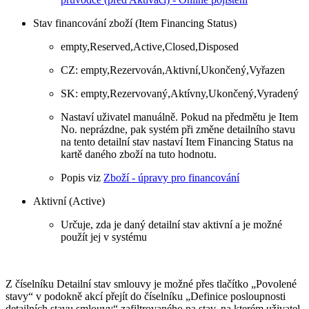
Stav financování zboží (Item Financing Status)
empty,Reserved,Active,Closed,Disposed
CZ: empty,Rezervován,Aktivní,Ukončený,Vyřazen
SK: empty,Rezervovaný,Aktívny,Ukončený,Vyradený
Nastaví uživatel manuálně. Pokud na předmětu je Item
No. neprázdne, pak systém při změne detailního stavu
na tento detailní stav nastaví Item Financing Status na
kartě daného zboží na tuto hodnotu.
Popis viz
Zboží - úpravy pro financování
Aktivní (Active)
Určuje, zda je daný detailní stav aktivní a je možné
použít jej v systému
Z číselníku Detailní stav smlouvy je možné přes tlačítko „Povolené
stavy“ v podokně akcí přejít do číselníku „Definice posloupnosti
detailních stavu smlouvy“ zafiltrovaného na stav, na kterém uživatel