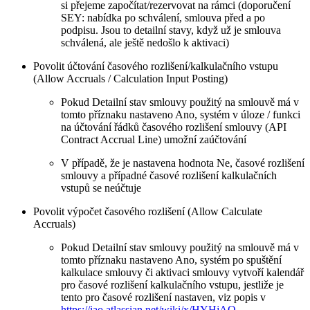
si přejeme započítat/rezervovat na rámci (doporučení
SEY: nabídka po schválení, smlouva před a po
podpisu. Jsou to detailní stavy, když už je smlouva
schválená, ale ještě nedošlo k aktivaci)
Povolit účtování časového rozlišení/kalkulačního vstupu
(Allow Accruals / Calculation Input Posting)
Pokud Detailní stav smlouvy použitý na smlouvě má v
tomto příznaku nastaveno Ano, systém v úloze / funkci
na účtování řádků časového rozlišení smlouvy (API
Contract Accrual Line) umožní zaúčtování
V případě, že je nastavena hodnota Ne, časové rozlišení
smlouvy a případné časové rozlišení kalkulačních
vstupů se neúčtuje
Povolit výpočet časového rozlišení (Allow Calculate
Accruals)
Pokud Detailní stav smlouvy použitý na smlouvě má v
tomto příznaku nastaveno Ano, systém po spuštění
kalkulace smlouvy či aktivaci smlouvy vytvoří kalendář
pro časové rozlišení kalkulačního vstupu, jestliže je
tento pro časové rozlišení nastaven, viz popis v
https://iao.atlassian.net/wiki/x/HYHjAQ