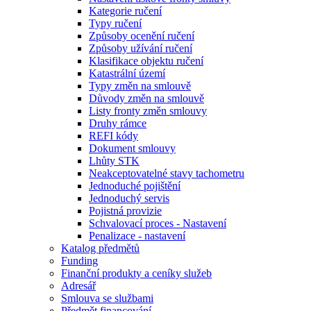
Kategorie ručení
Typy ručení
Způsoby ocenění ručení
Způsoby užívání ručení
Klasifikace objektu ručení
Katastrální území
Typy změn na smlouvě
Důvody změn na smlouvě
Listy fronty změn smlouvy
Druhy rámce
REFI kódy
Dokument smlouvy
Lhůty STK
Neakceptovatelné stavy tachometru
Jednoduché pojištění
Jednoduchý servis
Pojistná provizie
Schvalovací proces - Nastavení
Penalizace - nastavení
Katalog předmětů
Funding
Finanční produkty a ceníky služeb
Adresář
Smlouva se službami
Předmět financování