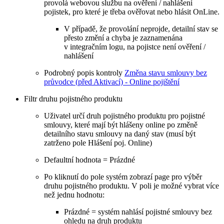
provolá webovou službu na ověření / nahlášení
pojistek, pro které je třeba ověřovat nebo hlásit OnLine.
V případě, že provolání neprojde, detailní stav se
přesto změní a chyba je zaznamenána
v integračním logu, na pojistce není ověření /
nahlášení
Podrobný popis kontroly
Změna stavu smlouvy bez
průvodce (před Aktivací) - Online pojištění
Filtr druhu pojistného produktu
Uživatel určí druh pojistného produktu pro pojistné
smlouvy, které mají být hlášeny online po změně
detailního stavu smlouvy na daný stav (musí být
zatrženo pole Hlášení poj. Online)
Defaultní hodnota = Prázdné
Po kliknutí do pole systém zobrazí page pro výběr
druhu pojistného produktu. V poli je možné vybrat více
než jednu hodnotu:
Prázdné = systém nahlásí pojistné smlouvy bez
ohledu na druh produktu