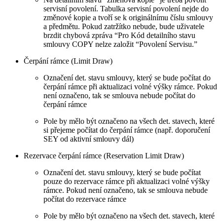
servisní povolení. Tabulka servisní povolení nejde do
změnové kopie a tvoří se k originálnímu číslu smlouvy
a předmětu. Pokud zatržítko nebude, bude uživatele
brzdit chybová zpráva “Pro Kód detailního stavu
smlouvy COPY nelze založit “Povolení Servisu.”
Čerpání rámce (Limit Draw)
Označení det. stavu smlouvy, který se bude počítat do
čerpání rámce při aktualizaci volné výšky rámce. Pokud
není označeno, tak se smlouva nebude počítat do
čerpání rámce
Pole by mělo být označeno na všech det. stavech, které
si přejeme počítat do čerpání rámce (např. doporučení
SEY od aktivní smlouvy dál)
Rezervace čerpání rámce (Reservation Limit Draw)
Označení det. stavu smlouvy, který se bude počítat
pouze do rezervace rámce při aktualizaci volné výšky
rámce. Pokud není označeno, tak se smlouva nebude
počítat do rezervace rámce
Pole by mělo být označeno na všech det. stavech, které