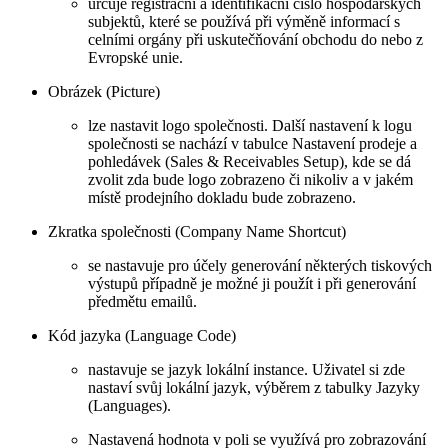
určuje registrační a identifikační číslo hospodářských
subjektů, které se používá při výměně informací s
celními orgány při uskutečňování obchodu do nebo z
Evropské unie.
Obrázek (Picture)
lze nastavit logo společnosti. Další nastavení k logu
společnosti se nachází v tabulce Nastavení prodeje a
pohledávek (Sales & Receivables Setup), kde se dá
zvolit zda bude logo zobrazeno či nikoliv a v jakém
místě prodejního dokladu bude zobrazeno.
Zkratka společnosti (Company Name Shortcut)
se nastavuje pro účely generování některých tiskových
výstupů případně je možné ji použít i při generování
předmětu emailů.
Kód jazyka (Language Code)
nastavuje se jazyk lokální instance. Uživatel si zde
nastaví svůj lokální jazyk, výběrem z tabulky Jazyky
(Languages).
Nastavená hodnota v poli se využívá pro zobrazování