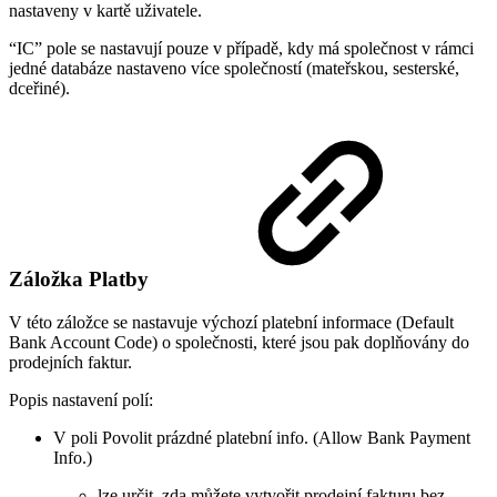
nastaveny v kartě uživatele.
“IC” pole se nastavují pouze v případě, kdy má společnost v rámci
jedné databáze nastaveno více společností (mateřskou, sesterské,
dceřiné).
Záložka Platby
V této záložce se nastavuje výchozí platební informace (Default
Bank Account Code) o společnosti, které jsou pak doplňovány do
prodejních faktur.
Popis nastavení polí:
V poli Povolit prázdné platební info. (Allow Bank Payment
Info.)
lze určit, zda můžete vytvořit prodejní fakturu bez