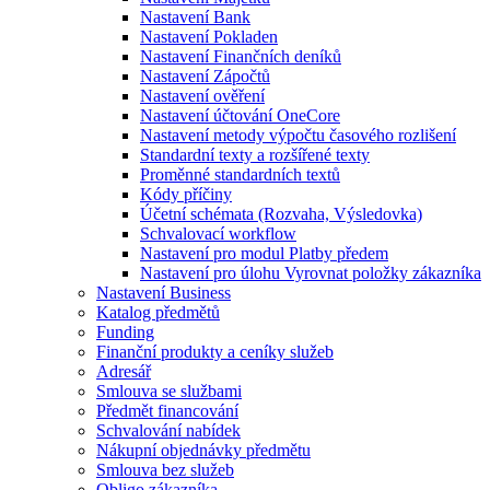
Nastavení Bank
Nastavení Pokladen
Nastavení Finančních deníků
Nastavení Zápočtů
Nastavení ověření
Nastavení účtování OneCore
Nastavení metody výpočtu časového rozlišení
Standardní texty a rozšířené texty
Proměnné standardních textů
Kódy příčiny
Účetní schémata (Rozvaha, Výsledovka)
Schvalovací workflow
Nastavení pro modul Platby předem
Nastavení pro úlohu Vyrovnat položky zákazníka
Nastavení Business
Katalog předmětů
Funding
Finanční produkty a ceníky služeb
Adresář
Smlouva se službami
Předmět financování
Schvalování nabídek
Nákupní objednávky předmětu
Smlouva bez služeb
Obligo zákazníka