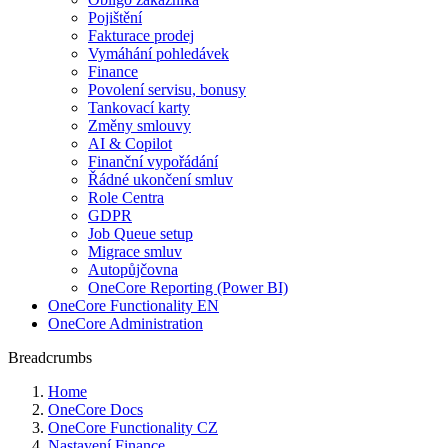
Pojištění
Fakturace prodej
Vymáhání pohledávek
Finance
Povolení servisu, bonusy
Tankovací karty
Změny smlouvy
AI & Copilot
Finanční vypořádání
Řádné ukončení smluv
Role Centra
GDPR
Job Queue setup
Migrace smluv
Autopůjčovna
OneCore Reporting (Power BI)
OneCore Functionality EN
OneCore Administration
Breadcrumbs
Home
OneCore Docs
OneCore Functionality CZ
Nastavení Finance