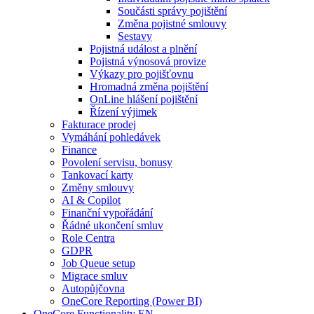
Součásti správy pojištění
Změna pojistné smlouvy
Sestavy
Pojistná událost a plnění
Pojistná výnosová provize
Výkazy pro pojišťovnu
Hromadná změna pojištění
OnLine hlášení pojištění
Řízení výjimek
Fakturace prodej
Vymáhání pohledávek
Finance
Povolení servisu, bonusy
Tankovací karty
Změny smlouvy
AI & Copilot
Finanční vypořádání
Řádné ukončení smluv
Role Centra
GDPR
Job Queue setup
Migrace smluv
Autopůjčovna
OneCore Reporting (Power BI)
OneCore Functionality EN