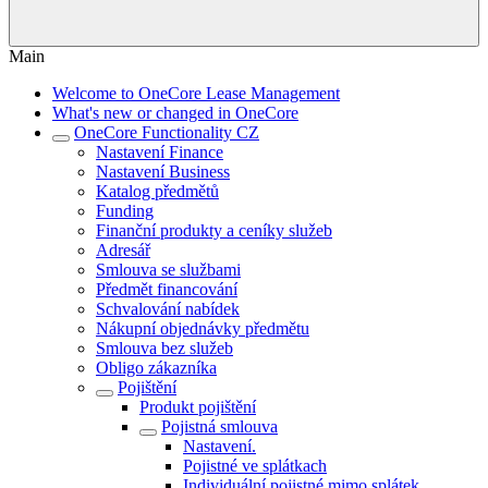
Main
Welcome to OneCore Lease Management
What's new or changed in OneCore
OneCore Functionality CZ
Nastavení Finance
Nastavení Business
Katalog předmětů
Funding
Finanční produkty a ceníky služeb
Adresář
Smlouva se službami
Předmět financování
Schvalování nabídek
Nákupní objednávky předmětu
Smlouva bez služeb
Obligo zákazníka
Pojištění
Produkt pojištění
Pojistná smlouva
Nastavení.
Pojistné ve splátkach
Individuální pojistné mimo splátek