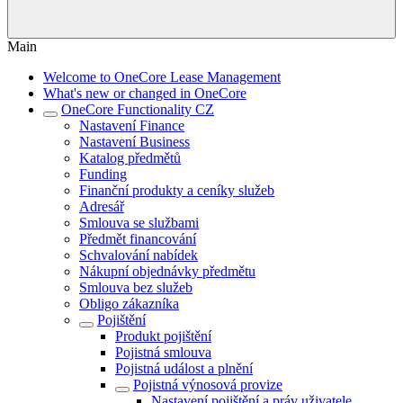
Main
Welcome to OneCore Lease Management
What's new or changed in OneCore
OneCore Functionality CZ
Nastavení Finance
Nastavení Business
Katalog předmětů
Funding
Finanční produkty a ceníky služeb
Adresář
Smlouva se službami
Předmět financování
Schvalování nabídek
Nákupní objednávky předmětu
Smlouva bez služeb
Obligo zákazníka
Pojištění
Produkt pojištění
Pojistná smlouva
Pojistná událost a plnění
Pojistná výnosová provize
Nastavení pojištění a práv uživatele