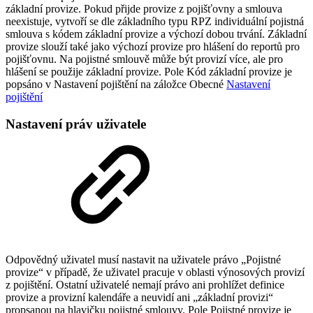
základní provize. Pokud přijde provize z pojišťovny a smlouva
neexistuje, vytvoří se dle základního typu RPZ individuální pojistná
smlouva s kódem základní provize a výchozí dobou trvání. Základní
provize slouží také jako výchozí provize pro hlášení do reportů pro
pojišťovnu. Na pojistné smlouvě může být provizí více, ale pro
hlášení se použije základní provize. Pole Kód základní provize je
popsáno v Nastavení pojištění na záložce Obecné
Nastavení
pojištění
Nastavení práv uživatele
Odpovědný uživatel musí nastavit na uživatele právo „Pojistné
provize“ v případě, že uživatel pracuje v oblasti výnosových provizí
z pojištění. Ostatní uživatelé nemají právo ani prohlížet definice
provize a provizní kalendáře a neuvidí ani „základní provizi“
propsanou na hlavičku pojistné smlouvy. Pole Pojistné provize je