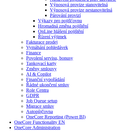
Výnosová provize stanovitelná
Výnosová provize nestanovitelná
Párování provizí
Výkazy pro pojišťovnu
Hromadná změna pojištění
OnLine hlášení pojištění
Řízení výjimek
Fakturace prodej
Vymáhání pohledávek
Finance
Povolení servisu, bonusy
Tankovací karty
Změny smlouvy
AI & Copilot
Finanční vypořádání
Řádné ukončení smluv
Role Centra
GDPR
Job Queue setup
Migrace smluv
Autopůjčovna
OneCore Reporting (Power BI)
OneCore Functionality EN
OneCore Administration