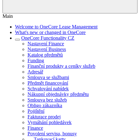
Main
Welcome to OneCore Lease Management
What's new or changed in OneCore
OneCore Functionality CZ
Nastavení Finance
Nastavení Business
Katalog předmětů
Funding
Finanční produkty a ceníky služeb
Adresář
Smlouva se službami
Předmět financování
Schvalování nabídek
Nákupní objednávky předmětu
Smlouva bez služeb
Obligo zákazníka
Pojištění
Fakturace prodej
Vymáhání pohledávek
Finance
Povolení servisu, bonusy
Tankovací karty