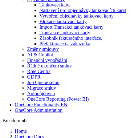
Tankovací karta
Nastavení pro objednávky tankovacích karet
Vytvoření objednávky tankovací karty
Blokace tankovací karty
Import Transakcí tankovací karty
Transakce tankovací karty
Zásobník fakturačního interface.
Přefakturace na zákazníka
Změny smlouvy
AI & Copilot
Finanční vypořádání
Řádné ukončení smluv
Role Centra
GDPR
Job Queue setup
Migrace smluv
Autopůjčovna
OneCore Reporting (Power BI)
OneCore Functionality EN
OneCore Administration
Breadcrumbs
Home
OneCore Docs