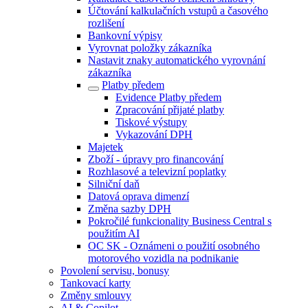
Účtování kalkulačních vstupů a časového
rozlišení
Bankovní výpisy
Vyrovnat položky zákazníka
Nastavit znaky automatického vyrovnání
zákazníka
Platby předem
Evidence Platby předem
Zpracování přijaté platby
Tiskové výstupy
Vykazování DPH
Majetek
Zboží - úpravy pro financování
Rozhlasové a televizní poplatky
Silniční daň
Datová oprava dimenzí
Změna sazby DPH
Pokročilé funkcionality Business Central s
použitím AI
OC SK - Oznámeni o použití osobného
motorového vozidla na podnikanie
Povolení servisu, bonusy
Tankovací karty
Změny smlouvy
AI & Copilot