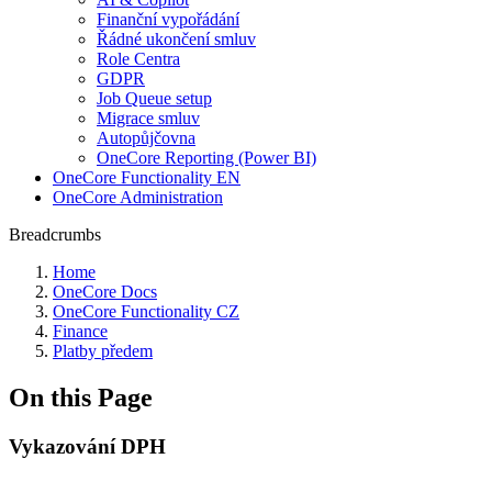
Finanční vypořádání
Řádné ukončení smluv
Role Centra
GDPR
Job Queue setup
Migrace smluv
Autopůjčovna
OneCore Reporting (Power BI)
OneCore Functionality EN
OneCore Administration
Breadcrumbs
Home
OneCore Docs
OneCore Functionality CZ
Finance
Platby předem
On this Page
Vykazování DPH