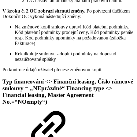
OC nastaví automaticky aktuální pracovní datum.
V kroku č. 2 OC zobrazí shrnutí změny.
Po potvrzení tlačítkem
Dokončit OC vykoná následující změny:
Na změnové kopii smlouvy upraví Kód platební podmínky,
Kód platební podmínky prodejní ceny, Kód podmínky penále
resp. Kód podmínky upomínky na požadovanou (záložka
Fakturace)
Rekalkuluje smlouvu - doplní podmínky na doposud
nezaúčtované splátky
Po kontrole údajů uživatel přenese změnovou kopii.
Typ financování <> Finanční leasing, Číslo rámcové
smlouvy = „NEprázdné“ Financing type <>
Financial leasing, Master Agreement
No.=“NOempty“)