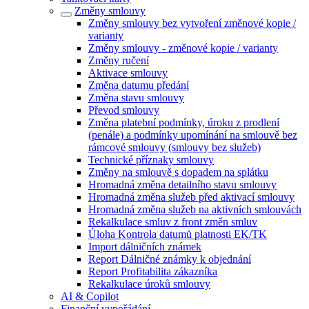
Změny smlouvy
Změny smlouvy bez vytvoření změnové kopie /
varianty
Změny smlouvy - změnové kopie / varianty
Změny ručení
Aktivace smlouvy
Změna datumu předání
Změna stavu smlouvy
Převod smlouvy
Změna platební podmínky, úroku z prodlení
(penále) a podmínky upomínání na smlouvě bez
rámcové smlouvy (smlouvy bez služeb)
Technické příznaky smlouvy
Změny na smlouvě s dopadem na splátku
Hromadná změna detailního stavu smlouvy
Hromadná změna služeb před aktivací smlouvy
Hromadná změna služeb na aktivních smlouvách
Rekalkulace smluv z front změn smluv
Úloha Kontrola datumů platnosti EK/TK
Import dálničních známek
Report Dálničné známky k objednání
Report Profitabilita zákazníka
Rekalkulace úroků smlouvy
AI & Copilot
Finanční vypořádání