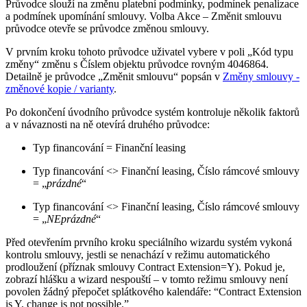
Průvodce slouží na změnu platební podmínky, podmínek penalizace
a podmínek upomínání smlouvy. Volba Akce – Změnit smlouvu
průvodce otevře se průvodce změnou smlouvy.
V prvním kroku tohoto průvodce uživatel vybere v poli „Kód typu
změny“ změnu s Číslem objektu průvodce rovným 4046864.
Detailně je průvodce „Změnit smlouvu“ popsán v
Změny smlouvy -
změnové kopie / varianty
.
Po dokončení úvodního průvodce systém kontroluje několik faktorů
a v návaznosti na ně otevírá druhého průvodce:
Typ financování = Finanční leasing
Typ financování <> Finanční leasing, Číslo rámcové smlouvy
= „
prázdné
“
Typ financování <> Finanční leasing, Číslo rámcové smlouvy
= „
NEprázdné
“
Před otevřením prvního kroku speciálního wizardu systém vykoná
kontrolu smlouvy, jestli se nenachází v režimu automatického
prodloužení (příznak smlouvy Contract Extension=Y). Pokud je,
zobrazí hlášku a wizard nespouští – v tomto režimu smlouvy není
povolen žádný přepočet splátkového kalendáře: “Contract Extension
is Y, change is not possible.”