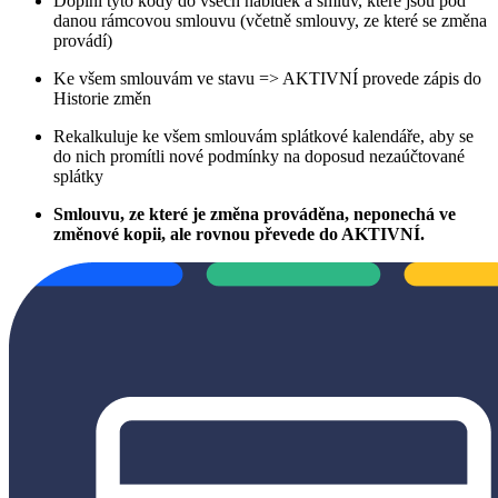
Doplní tyto kódy do všech nabídek a smluv, které jsou pod
danou rámcovou smlouvu (včetně smlouvy, ze které se změna
provádí)
Ke všem smlouvám ve stavu => AKTIVNÍ provede zápis do
Historie změn
Rekalkuluje ke všem smlouvám splátkové kalendáře, aby se
do nich promítli nové podmínky na doposud nezaúčtované
splátky
Smlouvu, ze které je změna prováděna, neponechá ve
změnové kopii, ale rovnou převede do AKTIVNÍ.