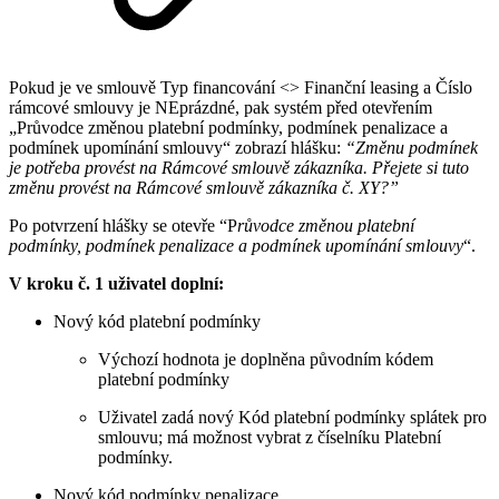
Pokud je ve smlouvě Typ financování <> Finanční leasing a Číslo
rámcové smlouvy je NEprázdné, pak systém před otevřením
„Průvodce změnou platební podmínky, podmínek penalizace a
podmínek upomínání smlouvy“ zobrazí hlášku:
“Změnu podmínek
je potřeba provést na Rámcové smlouvě zákazníka. Přejete si tuto
změnu provést na Rámcové smlouvě zákazníka č. XY?”
Po potvrzení hlášky se otevře “P
růvodce změnou platební
podmínky, podmínek penalizace a podmínek upomínání smlouvy
“.
V kroku č. 1 uživatel doplní:
Nový kód platební podmínky
Výchozí hodnota je doplněna původním kódem
platební podmínky
Uživatel zadá nový Kód platební podmínky splátek pro
smlouvu; má možnost vybrat z číselníku Platební
podmínky.
Nový kód podmínky penalizace