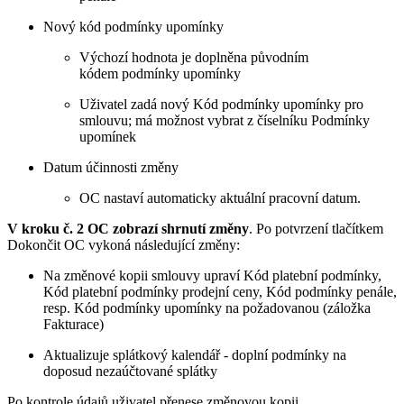
Nový kód podmínky upomínky
Výchozí hodnota je doplněna původním
kódem podmínky upomínky
Uživatel zadá nový Kód podmínky upomínky pro
smlouvu; má možnost vybrat z číselníku Podmínky
upomínek
Datum účinnosti změny
OC nastaví automaticky aktuální pracovní datum.
V kroku č. 2 OC zobrazí shrnutí změny
. Po potvrzení tlačítkem
Dokončit OC vykoná následující změny:
Na změnové kopii smlouvy upraví Kód platební podmínky,
Kód platební podmínky prodejní ceny, Kód podmínky penále,
resp. Kód podmínky upomínky na požadovanou (záložka
Fakturace)
Aktualizuje splátkový kalendář - doplní podmínky na
doposud nezaúčtované splátky
Po kontrole údajů uživatel přenese změnovou kopii.