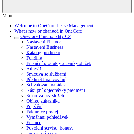
Main
Welcome to OneCore Lease Management
What's new or changed in OneCore
OneCore Functionality CZ
Nastavení Finance
Nastavení Business
Katalog předmětů
Funding
Finanční produkty a ceníky služeb
Adresář
Smlouva se službami
Předmět financování
Schvalování nabídek
Nákupní objednávky předmětu
Smlouva bez služeb
Obligo zákazníka
Pojištění
Fakturace prodej
Vymáhání pohledávek
Finance
Povolení servisu, bonusy
Tankovací karty