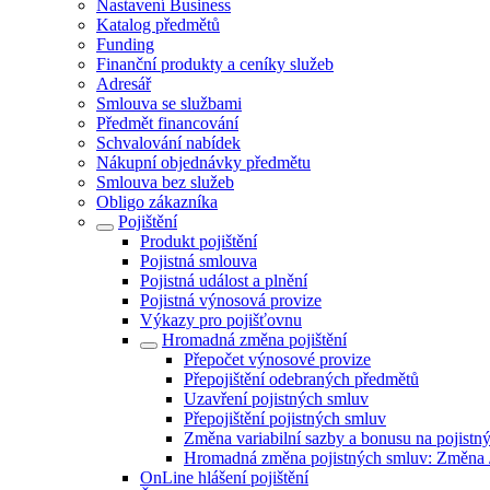
Nastavení Business
Katalog předmětů
Funding
Finanční produkty a ceníky služeb
Adresář
Smlouva se službami
Předmět financování
Schvalování nabídek
Nákupní objednávky předmětu
Smlouva bez služeb
Obligo zákazníka
Pojištění
Produkt pojištění
Pojistná smlouva
Pojistná událost a plnění
Pojistná výnosová provize
Výkazy pro pojišťovnu
Hromadná změna pojištění
Přepočet výnosové provize
Přepojištění odebraných předmětů
Uzavření pojistných smluv
Přepojištění pojistných smluv
Změna variabilní sazby a bonusu na pojist
Hromadná změna pojistných smluv: Změna /
OnLine hlášení pojištění