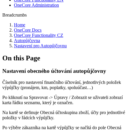
OneCore Administration
Breadcrumbs
Home
OneCore Docs
OneCore Functionality CZ
Autopůjčovna
Nastavení pro Autopůjčovnu
On this Page
Nastavení obecného účtování autopůjčovny
Číselník pro nastavení finančního účtování, jednotlivých položek
výpůjčky (pronájem, km, poplatky, spoluúčast…)
Po kliknutí na Spravovat -> Úpravy / Zobrazit se uživateli zobrazí
karta řádku seznamu, který je označen.
Na kartě se definuje Obecná účtoskupina zboží, účty pro jednotlivé
položky v řádcích výpůjčky.
Po výběre zákazníka na kartě výpůjčky se načítá do pole Obecná