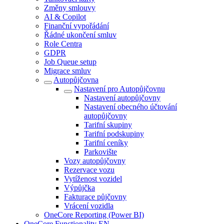
Změny smlouvy
AI & Copilot
Finanční vypořádání
Řádné ukončení smluv
Role Centra
GDPR
Job Queue setup
Migrace smluv
Autopůjčovna
Nastavení pro Autopůjčovnu
Nastavení autopůjčovny
Nastavení obecného účtování
autopůjčovny
Tarifní skupiny
Tarifní podskupiny
Tarifní ceníky
Parkovište
Vozy autopůjčovny
Rezervace vozu
Vytíženost vozidel
Výpůjčka
Fakturace půjčovny
Vrácení vozidla
OneCore Reporting (Power BI)
OneCore Functionality EN