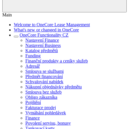
Main
Welcome to OneCore Lease Management
What's new or changed in OneCore
OneCore Functionality CZ
Nastavení Finance
Nastavení Business
Katalog předmětů
Funding
Finanční produkty a ceníky služeb
Adresář
Smlouva se službami
Předmět financování
Schvalování nabídek
Nákupní objednávky předmětu
Smlouva bez služeb
Obligo zákazníka
Pojištění
Fakturace prodej
Vymáhání pohledávek
Finance
Povolení servisu, bonusy
Tankovací karty