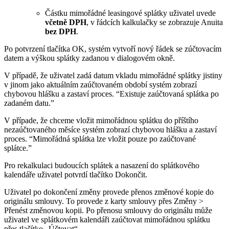
Částku mimořádné leasingové splátky uživatel uvede
včetně DPH
, v řádcích kalkulačky se zobrazuje Anuita
bez DPH
.
Po potvrzení tlačítka OK, systém vytvoří nový řádek se zúčtovacím
datem a výškou splátky zadanou v dialogovém okně.
V případě, že uživatel zadá datum vkladu mimořádné splátky jistiny
v jinom jako aktuálním zaúčtovaném období systém zobrazí
chybovou hlášku a zastaví proces. “Existuje zaúčtovaná splátka po
zadaném datu.”
V případe, že chceme vložit mimořádnou splátku do příštího
nezaúčtovaného měsíce systém zobrazí chybovou hlášku a zastaví
proces. “Mimořádná splátka lze vložit pouze po zaúčtované
splátce.”
Pro rekalkulaci budoucích splátek a nasazení do splátkového
kalendáře uživatel potvrdí tlačítko Dokončit.
Uživatel po dokončení změny provede přenos změnové kopie do
originálu smlouvy. To provede z karty smlouvy přes Změny >
Přenést změnovou kopii. Po přenosu smlouvy do originálu může
uživatel ve splátkovém kalendáři zaúčtovat mimořádnou splátku
přes tlačítko „Účtovat“.