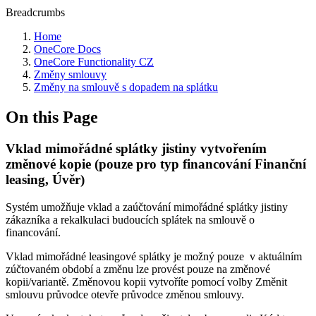
Breadcrumbs
Home
OneCore Docs
OneCore Functionality CZ
Změny smlouvy
Změny na smlouvě s dopadem na splátku
On this Page
Vklad mimořádné splátky jistiny vytvořením
změnové kopie (pouze pro typ financování Finanční
leasing, Úvěr)
Systém umožňuje vklad a zaúčtování mimořádné splátky jistiny
zákazníka a rekalkulaci budoucích splátek na smlouvě o
financování.
Vklad mimořádné leasingové splátky je možný pouze v aktuálním
zúčtovaném období a změnu lze provést pouze na změnové
kopii/variantě. Změnovou kopii vytvoříte pomocí volby Změnit
smlouvu průvodce otevře průvodce změnou smlouvy.