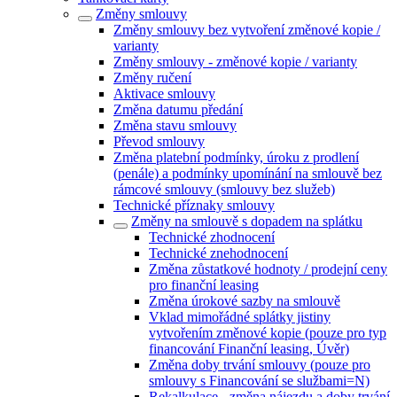
Změny smlouvy
Změny smlouvy bez vytvoření změnové kopie /
varianty
Změny smlouvy - změnové kopie / varianty
Změny ručení
Aktivace smlouvy
Změna datumu předání
Změna stavu smlouvy
Převod smlouvy
Změna platební podmínky, úroku z prodlení
(penále) a podmínky upomínání na smlouvě bez
rámcové smlouvy (smlouvy bez služeb)
Technické příznaky smlouvy
Změny na smlouvě s dopadem na splátku
Technické zhodnocení
Technické znehodnocení
Změna zůstatkové hodnoty / prodejní ceny
pro finanční leasing
Změna úrokové sazby na smlouvě
Vklad mimořádné splátky jistiny
vytvořením změnové kopie (pouze pro typ
financování Finanční leasing, Úvěr)
Změna doby trvání smlouvy (pouze pro
smlouvy s Financování se službami=N)
Rekalkulace - změna nájezdu a doby trvání