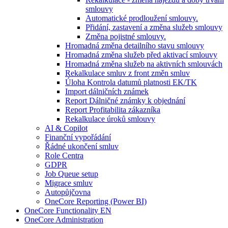
smlouvy
Automatické prodloužení smlouvy.
Přidání, zastavení a změna služeb smlouvy
Změna pojistné smlouvy.
Hromadná změna detailního stavu smlouvy
Hromadná změna služeb před aktivací smlouvy
Hromadná změna služeb na aktivních smlouvách
Rekalkulace smluv z front změn smluv
Úloha Kontrola datumů platnosti EK/TK
Import dálničních známek
Report Dálničné známky k objednání
Report Profitabilita zákazníka
Rekalkulace úroků smlouvy
AI & Copilot
Finanční vypořádání
Řádné ukončení smluv
Role Centra
GDPR
Job Queue setup
Migrace smluv
Autopůjčovna
OneCore Reporting (Power BI)
OneCore Functionality EN
OneCore Administration