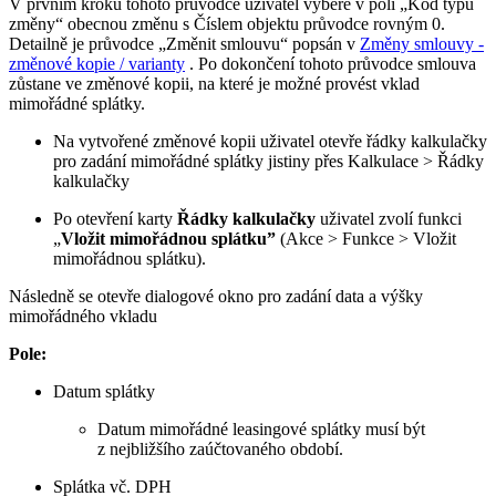
V prvním kroku tohoto průvodce uživatel vybere v poli „Kód typu
změny“ obecnou změnu s Číslem objektu průvodce rovným 0.
Detailně je průvodce „Změnit smlouvu“ popsán v
Změny smlouvy -
změnové kopie / varianty
. Po dokončení tohoto průvodce smlouva
zůstane ve změnové kopii, na které je možné provést vklad
mimořádné splátky.
Na vytvořené změnové kopii uživatel otevře řádky kalkulačky
pro zadání mimořádné splátky jistiny přes Kalkulace > Řádky
kalkulačky
Po otevření karty
Řádky kalkulačky
uživatel zvolí funkci
„
Vložit mimořádnou splátku”
(Akce > Funkce > Vložit
mimořádnou splátku).
Následně se otevře dialogové okno pro zadání data a výšky
mimořádného vkladu
Pole:
Datum splátky
Datum mimořádné leasingové splátky musí být
z nejbližšího zaúčtovaného období.
Splátka vč. DPH