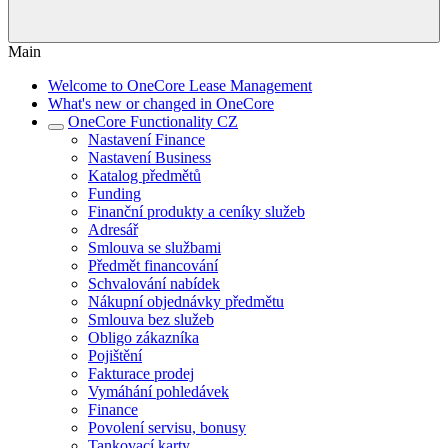
Main
Welcome to OneCore Lease Management
What's new or changed in OneCore
OneCore Functionality CZ
Nastavení Finance
Nastavení Business
Katalog předmětů
Funding
Finanční produkty a ceníky služeb
Adresář
Smlouva se službami
Předmět financování
Schvalování nabídek
Nákupní objednávky předmětu
Smlouva bez služeb
Obligo zákazníka
Pojištění
Fakturace prodej
Vymáhání pohledávek
Finance
Povolení servisu, bonusy
Tankovací karty