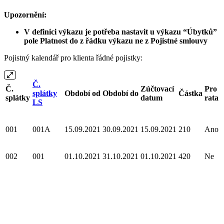
Upozornění:
V definici výkazu je potřeba nastavit u výkazu “Úbytků”
pole Platnost do z řádku výkazu ne z Pojistné smlouvy
Pojistný kalendář pro klienta řádné pojistky:
Č.
Č.
Zúčtovací
Pro
splátky
Období od
Období do
Částka
splátky
datum
rata
LS
001
001A
15.09.2021
30.09.2021
15.09.2021
210
Ano
002
001
01.10.2021
31.10.2021
01.10.2021
420
Ne