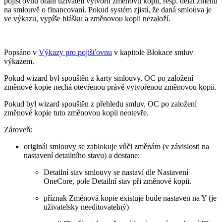
pojišťovnu brání uživateli vytvořit změnovu kopii, resp. dělat změnu
na smlouvě o financovaní. Pokud systém zjistí, že daná smlouva je
ve výkazu, vypíše hlášku a změnovou kopii nezaloží.
Popsáno v
Výkazy pro pojišťovnu
v kapitole Blokace smluv
výkazem.
Pokud wizard byl spouštěn z karty smlouvy, OC po založení
změnové kopie nechá otevřenou právě vytvořenou změnovou kopii.
Pokud byl wizard spouštěn z přehledu smluv, OC po založení
změnové kopie tuto změnovou kopii neotevře.
Zároveň:
originál smlouvy se zablokuje vůči změnám (v závislosti na
nastavení detailního stavu) a dostane:
Detailní stav smlouvy se nastaví dle Nastavení
OneCore, pole Detailní stav při změnové kopii.
příznak Změnová kopie existuje bude nastaven na Y (je
uživatelsky needitovatelný)