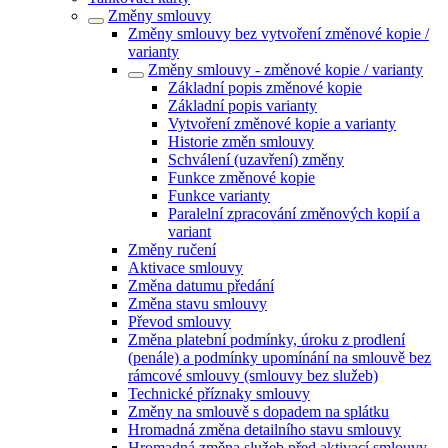
Změny smlouvy
Změny smlouvy bez vytvoření změnové kopie /
varianty
Změny smlouvy - změnové kopie / varianty
Základní popis změnové kopie
Základní popis varianty
Vytvoření změnové kopie a varianty
Historie změn smlouvy
Schválení (uzavření) změny
Funkce změnové kopie
Funkce varianty
Paralelní zpracování změnových kopií a
variant
Změny ručení
Aktivace smlouvy
Změna datumu předání
Změna stavu smlouvy
Převod smlouvy
Změna platební podmínky, úroku z prodlení
(penále) a podmínky upomínání na smlouvě bez
rámcové smlouvy (smlouvy bez služeb)
Technické příznaky smlouvy
Změny na smlouvě s dopadem na splátku
Hromadná změna detailního stavu smlouvy
Hromadná změna služeb před aktivací smlouvy