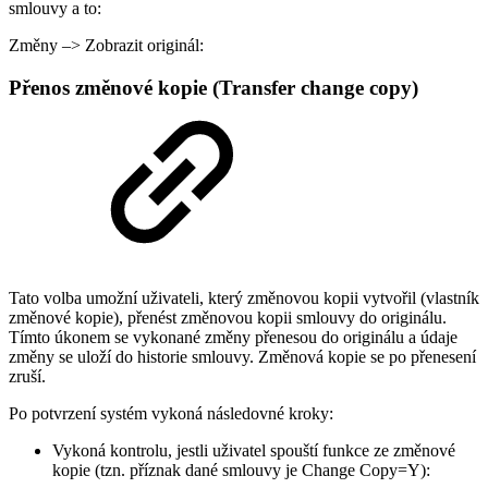
smlouvy a to:
Změny –> Zobrazit originál:
Přenos změnové kopie (Transfer change copy)
Tato volba umožní uživateli, který změnovou kopii vytvořil (vlastník
změnové kopie), přenést změnovou kopii smlouvy do originálu.
Tímto úkonem se vykonané změny přenesou do originálu a údaje
změny se uloží do historie smlouvy. Změnová kopie se po přenesení
zruší.
Po potvrzení systém vykoná následovné kroky:
Vykoná kontrolu, jestli uživatel spouští funkce ze změnové
kopie (tzn. příznak dané smlouvy je Change Copy=Y):