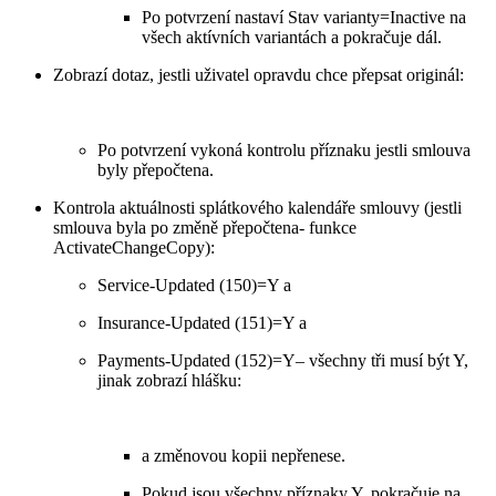
Po potvrzení nastaví Stav varianty=Inactive na
všech aktívních variantách a pokračuje dál.
Zobrazí dotaz, jestli uživatel opravdu chce přepsat originál:
Po potvrzení vykoná kontrolu příznaku jestli smlouva
byly přepočtena.
Kontrola aktuálnosti splátkového kalendáře smlouvy (jestli
smlouva byla po změně přepočtena- funkce
ActivateChangeCopy):
Service-Updated (150)=Y a
Insurance-Updated (151)=Y a
Payments-Updated (152)=Y– všechny tři musí být Y,
jinak zobrazí hlášku:
a změnovou kopii nepřenese.
Pokud jsou všechny příznaky Y, pokračuje na