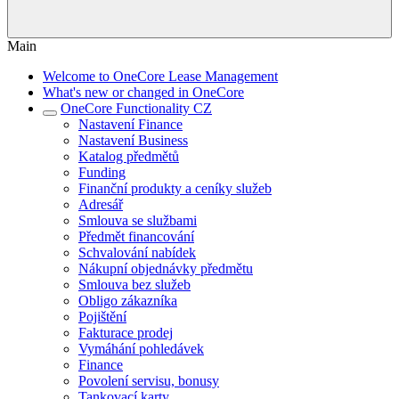
Main
Welcome to OneCore Lease Management
What's new or changed in OneCore
OneCore Functionality CZ
Nastavení Finance
Nastavení Business
Katalog předmětů
Funding
Finanční produkty a ceníky služeb
Adresář
Smlouva se službami
Předmět financování
Schvalování nabídek
Nákupní objednávky předmětu
Smlouva bez služeb
Obligo zákazníka
Pojištění
Fakturace prodej
Vymáhání pohledávek
Finance
Povolení servisu, bonusy
Tankovací karty