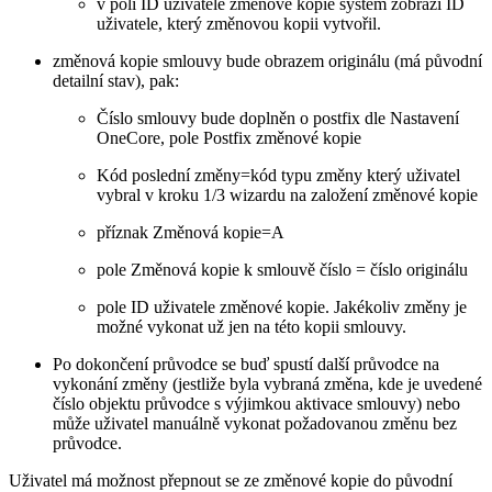
v poli ID uživatele změnové kopie systém zobrazí ID
uživatele, který změnovou kopii vytvořil.
změnová kopie smlouvy bude obrazem originálu (má původní
detailní stav), pak:
Číslo smlouvy bude doplněn o postfix dle Nastavení
OneCore, pole Postfix změnové kopie
Kód poslední změny=kód typu změny který uživatel
vybral v kroku 1/3 wizardu na založení změnové kopie
příznak Změnová kopie=A
pole Změnová kopie k smlouvě číslo = číslo originálu
pole ID uživatele změnové kopie. Jakékoliv změny je
možné vykonat už jen na této kopii smlouvy.
Po dokončení průvodce se buď spustí další průvodce na
vykonání změny (jestliže byla vybraná změna, kde je uvedené
číslo objektu průvodce s výjimkou aktivace smlouvy) nebo
může uživatel manuálně vykonat požadovanou změnu bez
průvodce.
Uživatel má možnost přepnout se ze změnové kopie do původní