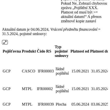
Pokud Ne, Zobrazí chybovou
zprávu „Pojištění XXX.
Platnost od musí být >=
aktuální datum!“ A přenos
změnové kopie zastaví
Aktuální datum je 04.06.2024,
Vrácení předmětu financování
=
31.5.2024, pojistné smlouvy:
Typ
Pojišťovna
Produkt
Číslo RS
pojistné
Platnost od
Platnost do
smlouvy
řádné
GCP
CASCO
IFR00003
15.09.2021
31.05.2024
pojištění
řádné
GCP
MTPL
IFR00002
15.09.2021
31.05.2024
pojištění
GCP
MTPL
IFR00039
Plocha
05.06.2024
03.06.2025