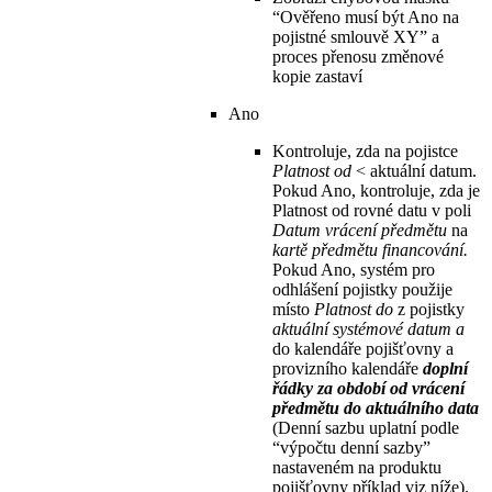
“Ověřeno musí být Ano na
pojistné smlouvě XY” a
proces přenosu změnové
kopie zastaví
Ano
Kontroluje, zda na pojistce
Platnost od
< aktuální datum.
Pokud Ano, kontroluje, zda je
Platnost od rovné datu v poli
Datum vrácení předmětu
na
kartě předmětu financování.
Pokud Ano, systém pro
odhlášení pojistky použije
místo
Platnost do
z pojistky
aktuální systémové datum a
do kalendáře pojišťovny a
provizního kalendáře
doplní
řádky za období od vrácení
předmětu do aktuálního data
(Denní sazbu uplatní podle
“výpočtu denní sazby”
nastaveném na produktu
pojišťovny příklad viz níže).