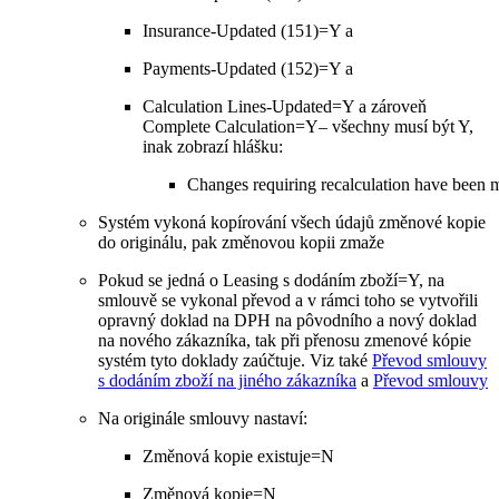
Insurance-Updated (151)=Y a
Payments-Updated (152)=Y a
Calculation Lines-Updated=Y a zároveň
Complete Calculation=Y– všechny musí být Y,
inak zobrazí hlášku:
Changes requiring recalculation have been m
Systém vykoná kopírování všech údajů změnové kopie
do originálu, pak změnovou kopii zmaže
Pokud se jedná o Leasing s dodáním zboží=Y, na
smlouvě se vykonal převod a v rámci toho se vytvořili
opravný doklad na DPH na pôvodního a nový doklad
na nového zákazníka, tak při přenosu zmenové kópie
systém tyto doklady zaúčtuje. Viz také
Převod smlouvy
s dodáním zboží na jiného zákazníka
a
Převod smlouvy
Na originále smlouvy nastaví:
Změnová kopie existuje=N
Změnová kopie=N