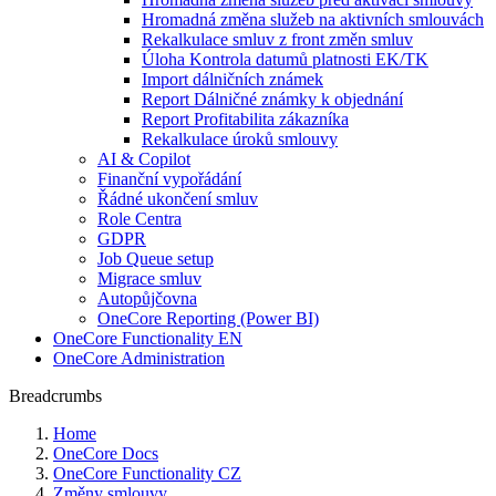
Hromadná změna služeb na aktivních smlouvách
Rekalkulace smluv z front změn smluv
Úloha Kontrola datumů platnosti EK/TK
Import dálničních známek
Report Dálničné známky k objednání
Report Profitabilita zákazníka
Rekalkulace úroků smlouvy
AI & Copilot
Finanční vypořádání
Řádné ukončení smluv
Role Centra
GDPR
Job Queue setup
Migrace smluv
Autopůjčovna
OneCore Reporting (Power BI)
OneCore Functionality EN
OneCore Administration
Breadcrumbs
Home
OneCore Docs
OneCore Functionality CZ
Změny smlouvy