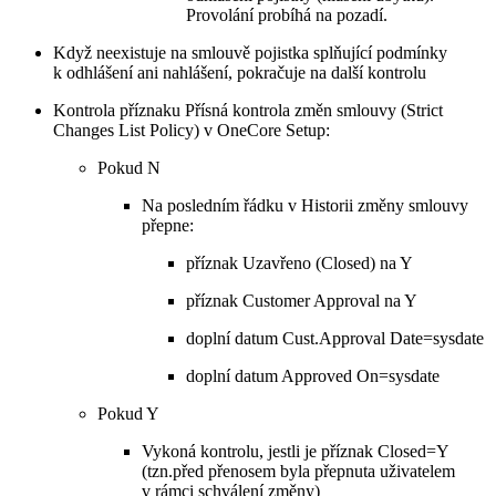
Provolání probíhá na pozadí.
Když neexistuje na smlouvě pojistka splňující podmínky
k odhlášení ani nahlášení, pokračuje na další kontrolu
Kontrola příznaku Přísná kontrola změn smlouvy (Strict
Changes List Policy) v OneCore Setup:
Pokud N
Na posledním řádku v Historii změny smlouvy
přepne:
příznak Uzavřeno (Closed) na Y
příznak Customer Approval na Y
doplní datum Cust.Approval Date=sysdate
doplní datum Approved On=sysdate
Pokud Y
Vykoná kontrolu, jestli je příznak Closed=Y
(tzn.před přenosem byla přepnuta uživatelem
v rámci schválení změny)