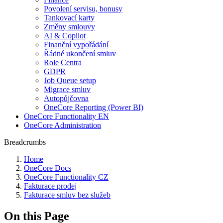
Povolení servisu, bonusy
Tankovací karty
Změny smlouvy
AI & Copilot
Finanční vypořádání
Řádné ukončení smluv
Role Centra
GDPR
Job Queue setup
Migrace smluv
Autopůjčovna
OneCore Reporting (Power BI)
OneCore Functionality EN
OneCore Administration
Breadcrumbs
Home
OneCore Docs
OneCore Functionality CZ
Fakturace prodej
Fakturace smluv bez služeb
On this Page