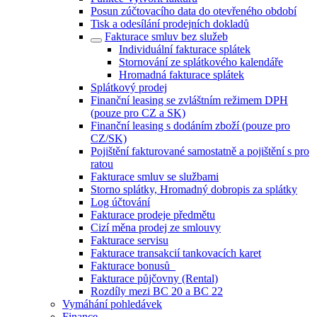
Posun zúčtovacího data do otevřeného období
Tisk a odesílání prodejních dokladů
Fakturace smluv bez služeb
Individuální fakturace splátek
Stornování ze splátkového kalendáře
Hromadná fakturace splátek
Splátkový prodej
Finanční leasing se zvláštním režimem DPH
(pouze pro CZ a SK)
Finanční leasing s dodáním zboží (pouze pro
CZ/SK)
Pojištění fakturované samostatně a pojištění s pro
ratou
Fakturace smluv se službami
Storno splátky, Hromadný dobropis za splátky
Log účtování
Fakturace prodeje předmětu
Cizí měna prodej ze smlouvy
Fakturace servisu
Fakturace transakcií tankovacích karet
Fakturace bonusů_
Fakturace půjčovny (Rental)
Rozdíly mezi BC 20 a BC 22
Vymáhání pohledávek
Finance