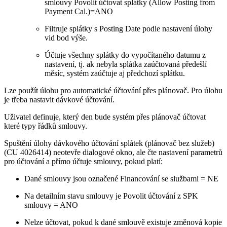
smlouvy Povolit účtovat splátky (Allow Posting from
Payment Cal.)=ANO
Filtruje splátky s Posting Date podle nastavení úlohy
vid bod výše.
Účtuje všechny splátky do vypočítaného datumu z
nastavení, tj. ak nebyla splátka zaúčtovaná předešlí
měsíc, systém zaúčtuje aj předchozí splátku.
Lze použít úlohu pro automatické účtování přes plánovač. Pro úlohu
je třeba nastavit dávkové účtování.
Uživatel definuje, který den bude systém přes plánovač účtovat
které typy řádků smlouvy.
Spuštění úlohy dávkového účtování splátek (plánovač bez služeb)
(CU 4026414) neotevře dialogové okno, ale čte nastavení parametrů
pro účtování a přímo účtuje smlouvy, pokud platí:
Dané smlouvy jsou označené Financování se službami = NE
Na detailním stavu smlouvy je Povolit účtování z SPK
smlouvy = ANO
Nelze účtovat, pokud k dané smlouvě existuje změnová kopie