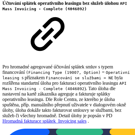
Účtování splátek operativního leasingu bez služeb úlohou
API
Mass Invoicing - Complete (4046892)
Pro hromadné agregované účtování splátek smluv s typem
financování
=
(Financing Type (19007, Option)
Operativní
s příznakem
byla
leasing
Financování se službami = NE
rozšířena standartní úloha pro fakturaci operativního leasingu
API
). Tato úloha dle
Mass Invoicing - Complete (4046892
nastavení na kartě zákazníka agreguje a fakturuje splátky
operativního leasingu. Dle Role Centra, ze kterého je úloha
spuštěna, příp. manuálního přepnutí uživatele v dialogovém okně
úlohy, úloha dokáže takto fakturovat smlouvy se službami, bez
služeb či všechny hromadně. Detail úlohy je popsán v PD
Hromadná fakturace splátek_Invoicing sales
.