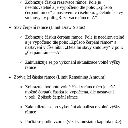
Zobrazuje částku rezervace rámce. Pole je
needitovatelné a je vypočteno dle pole: „Způsob
čerpání rámce“ a nastavení v číselníku: „Detailní stavy
smlouvy“ v poli: „Rezervace rámce=A“
Stav čerpání rámce (Limit Draw Status)
Zobrazuje částku čerpání rámce. Pole je needitovatelné
a je vypočteno dle pole: „Způsob čerpání rámce“ a
nastavení v číselníku: „Detailní stavy smlouvy“ v poli:
„Čerpání rámce=A“
Zaktualizuje se po vykonání aktualizace volné výšky
rámce
Zbývající částka rámce (Limit Remaining Amount)
Zobrazuje hodnotu volné částky rámce (co je ještě
možné čerpat), částka je vypočtena, dle nastavení
v poli: Způsob čerpání rámce
Zaktualizuje se po vykonání aktualizace volné výšky
rámce
Počítá se podle vzorce (viz i samostatní kapitola níže):