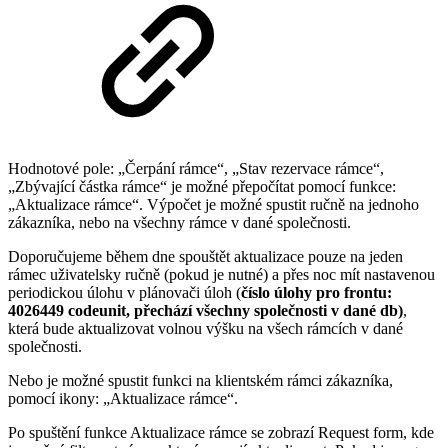
Hodnotové pole: „Čerpání rámce“, „Stav rezervace rámce“,
„Zbývající částka rámce“ je možné přepočítat pomocí funkce:
„Aktualizace rámce“. Výpočet je možné spustit ručně na jednoho
zákazníka, nebo na všechny rámce v dané společnosti.
Doporučujeme během dne spouštět aktualizace pouze na jeden
rámec uživatelsky ručně (pokud je nutné) a přes noc mít nastavenou
periodickou úlohu v plánovači úloh (
číslo úlohy pro frontu:
4026449 codeunit, přechází všechny společnosti v dané db)
,
která bude aktualizovat volnou výšku na všech rámcích v dané
společnosti.
Nebo je možné spustit funkci na klientském rámci zákazníka,
pomocí ikony: „Aktualizace rámce“.
Po spuštění funkce Aktualizace rámce se zobrazí Request form, kde