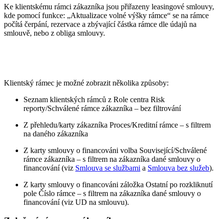
Ke klientskému rámci zákazníka jsou přiřazeny leasingové smlouvy,
kde pomocí funkce: „Aktualizace volné výšky rámce“ se na rámce
počítá čerpání, rezervace a zbývající částka rámce dle údajů na
smlouvě, nebo z obliga smlouvy.
Klientský rámec je možné zobrazit několika způsoby:
Seznam klientských rámců z Role centra Risk
reporty/Schválené rámce zákazníka – bez filtrování
Z přehledu/karty zákazníka Proces/Kreditní rámce – s filtrem
na daného zákazníka
Z karty smlouvy o financováni volba Související/Schválené
rámce zákazníka – s filtrem na zákazníka dané smlouvy o
financování (viz
Smlouva se službami
a
Smlouva bez služeb
).
Z karty smlouvy o financováni záložka Ostatní po rozkliknutí
pole Číslo rámce – s filtrem na zákazníka dané smlouvy o
financování (viz UD na smlouvu).