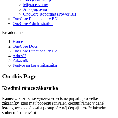
Migrace smluv
Autopůjčovna
OneCore Reporting (Power BI)
OneCore Functionality EN
OneCore Administration
Breadcrumbs
Home
OneCore Docs
OneCore Functionality CZ
Adresář
Zákazník
Funkce na kartě zákazníka
On this Page
Kreditní rámce zákazníka
Rámec zákazníka se využívá ve většině případů pro velké
zákazníky, kteří mají popředu schválen kreditní rámec v dané
leasingové společnosti a postupně z něj čerpají prostřednictvím
smluv o financování.