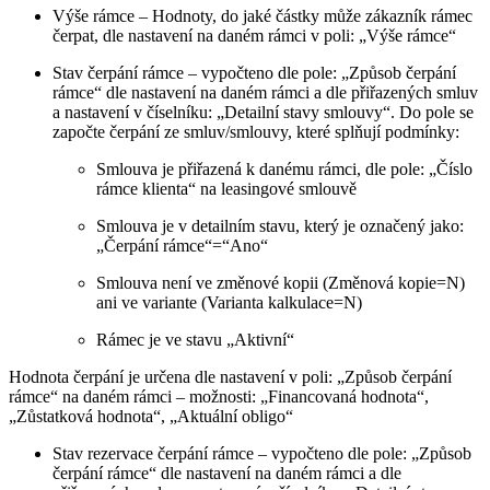
Výše rámce – Hodnoty, do jaké částky může zákazník rámec
čerpat, dle nastavení na daném rámci v poli: „Výše rámce“
Stav čerpání rámce – vypočteno dle pole: „Způsob čerpání
rámce“ dle nastavení na daném rámci a dle přiřazených smluv
a nastavení v číselníku: „Detailní stavy smlouvy“. Do pole se
započte čerpání ze smluv/smlouvy, které splňují podmínky:
Smlouva je přiřazená k danému rámci, dle pole: „Číslo
rámce klienta“ na leasingové smlouvě
Smlouva je v detailním stavu, který je označený jako:
„Čerpání rámce“=“Ano“
Smlouva není ve změnové kopii (Změnová kopie=N)
ani ve variante (Varianta kalkulace=N)
Rámec je ve stavu „Aktivní“
Hodnota čerpání je určena dle nastavení v poli: „Způsob čerpání
rámce“ na daném rámci – možnosti: „Financovaná hodnota“,
„Zůstatková hodnota“, „Aktuální obligo“
Stav rezervace čerpání rámce – vypočteno dle pole: „Způsob
čerpání rámce“ dle nastavení na daném rámci a dle