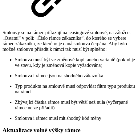
Smlouvy se na rámec přiřazují na leasingové smlouvě, na záložce:
„Ostatní“ v poli: „Číslo rámce zákazníka“, do kterého se vybere
rámec zákazníka, ze kterého je daná smlouva čerpána. Aby bylo
možné smlouvu přiřadit k rámci tak musí být splněno:
Smlouva musí být ve změnové kopii anebo variantě (pokud je
ve stavu, kdy je změnová kopie vyžadována)
Smlouva i rámec jsou na shodného zákazníka
Typ produktu na smlouvě musí odpovídat filtru typu produktu
na rámci
Zbývající částka rámce musí být větší než nula (vyčerpané
rámce nelze přiřadit)
Smlouva i rámec musí mít shodný kód měny
Aktualizace volné výšky rámce