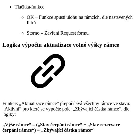
Tlačítka/funkce
OK – Funkce spustí úlohu na rámcích, dle nastavených
filtrů
Storno – Zavření Request formu
Logika výpočtu aktualizace volné výšky rámce
Funkce: „Aktualizace rámce“ přepočítává všechny rámce ve stavu:
„Aktivní“ pro které se vypočte pole: „Zbývající částka rámce“, dle
logiky:
„Výše rámce“ – („Stav čerpání rámce“ + „Stav rezervace
čerpání rámce“) = „Zbývající částka rámce“