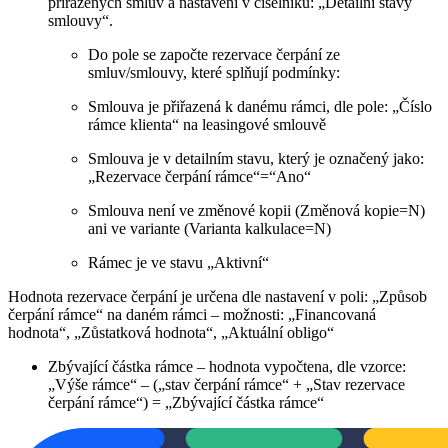
přiřazených smluv a nastavení v číselníku: „Detailní stavy
smlouvy“.
Do pole se započte rezervace čerpání ze
smluv/smlouvy, které splňují podmínky:
Smlouva je přiřazená k danému rámci, dle pole: „Číslo
rámce klienta“ na leasingové smlouvě
Smlouva je v detailním stavu, který je označený jako:
„Rezervace čerpání rámce“=“Ano“
Smlouva není ve změnové kopii (Změnová kopie=N)
ani ve variante (Varianta kalkulace=N)
Rámec je ve stavu „Aktivní“
Hodnota rezervace čerpání je určena dle nastavení v poli: „Způsob
čerpání rámce“ na daném rámci – možnosti: „Financovaná
hodnota“, „Zůstatková hodnota“, „Aktuální obligo“
Zbývající částka rámce – hodnota vypočtena, dle vzorce:
„Výše rámce“ – („stav čerpání rámce“ + „Stav rezervace
čerpání rámce“) = „Zbývající částka rámce“