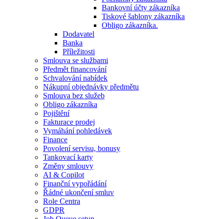
Bankovní účty zákazníka
Tiskové šablony zákazníka
Obligo zákazníka.
Dodavatel
Banka
Příležitosti
Smlouva se službami
Předmět financování
Schvalování nabídek
Nákupní objednávky předmětu
Smlouva bez služeb
Obligo zákazníka
Pojištění
Fakturace prodej
Vymáhání pohledávek
Finance
Povolení servisu, bonusy
Tankovací karty
Změny smlouvy
AI & Copilot
Finanční vypořádání
Řádné ukončení smluv
Role Centra
GDPR
Job Queue setup