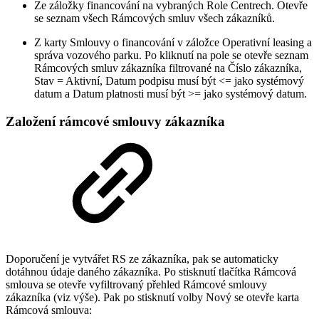
Ze záložky financování na vybraných Role Centrech. Otevře
se seznam všech Rámcových smluv všech zákazníků.
Z karty Smlouvy o financování v záložce Operativní leasing a
správa vozového parku. Po kliknutí na pole se otevře seznam
Rámcových smluv zákazníka filtrované na Číslo zákazníka,
Stav = Aktivní, Datum podpisu musí být <= jako systémový
datum a Datum platnosti musí být >= jako systémový datum.
Založení rámcové smlouvy zákazníka
Doporučení je vytvářet RS ze zákazníka, pak se automaticky
dotáhnou údaje daného zákazníka. Po stisknutí tlačítka Rámcová
smlouva se otevře vyfiltrovaný přehled Rámcové smlouvy
zákazníka (viz výše). Pak po stisknutí volby Nový se otevře karta
Rámcová smlouva: