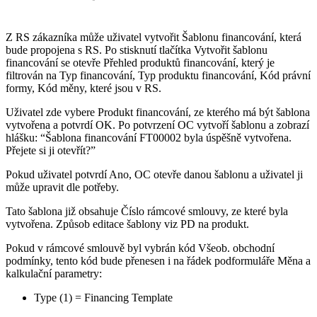
Z RS zákazníka může uživatel vytvořit Šablonu financování, která
bude propojena s RS. Po stisknutí tlačítka Vytvořit šablonu
financování se otevře Přehled produktů financování, který je
filtrován na Typ financování, Typ produktu financování, Kód právní
formy, Kód měny, které jsou v RS.
Uživatel zde vybere Produkt financování, ze kterého má být šablona
vytvořena a potvrdí OK. Po potvrzení OC vytvoří šablonu a zobrazí
hlášku: “Šablona financování FT00002 byla úspěšně vytvořena.
Přejete si ji otevřít?”
Pokud uživatel potvrdí Ano, OC otevře danou šablonu a uživatel ji
může upravit dle potřeby.
Tato šablona již obsahuje Číslo rámcové smlouvy, ze které byla
vytvořena. Způsob editace šablony viz PD na produkt.
Pokud v rámcové smlouvě byl vybrán kód Všeob. obchodní
podmínky, tento kód bude přenesen i na řádek podformuláře Měna a
kalkulační parametry:
Type (1) = Financing Template