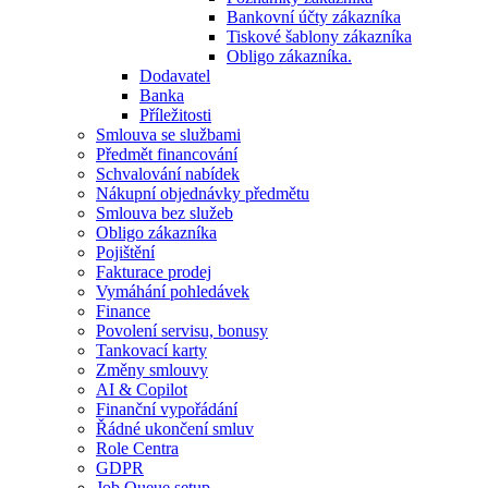
Bankovní účty zákazníka
Tiskové šablony zákazníka
Obligo zákazníka.
Dodavatel
Banka
Příležitosti
Smlouva se službami
Předmět financování
Schvalování nabídek
Nákupní objednávky předmětu
Smlouva bez služeb
Obligo zákazníka
Pojištění
Fakturace prodej
Vymáhání pohledávek
Finance
Povolení servisu, bonusy
Tankovací karty
Změny smlouvy
AI & Copilot
Finanční vypořádání
Řádné ukončení smluv
Role Centra
GDPR
Job Queue setup