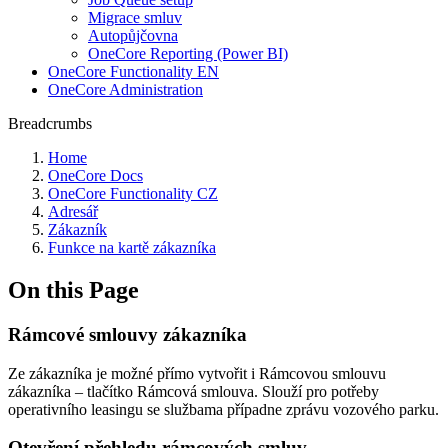
Migrace smluv
Autopůjčovna
OneCore Reporting (Power BI)
OneCore Functionality EN
OneCore Administration
Breadcrumbs
Home
OneCore Docs
OneCore Functionality CZ
Adresář
Zákazník
Funkce na kartě zákazníka
On this Page
Rámcové smlouvy zákazníka
Ze zákazníka je možné přímo vytvořit i Rámcovou smlouvu
zákazníka – tlačítko Rámcová smlouva. Slouží pro potřeby
operativního leasingu se službama případne zprávu vozového parku.
Otevření přehledu rámcových smluv