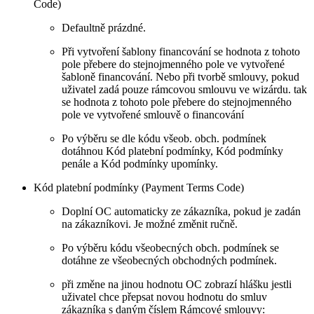
Code)
Defaultně prázdné.
Při vytvoření šablony financování se hodnota z tohoto
pole přebere do stejnojmenného pole ve vytvořené
šabloně financování. Nebo při tvorbě smlouvy, pokud
uživatel zadá pouze rámcovou smlouvu ve wizárdu. tak
se hodnota z tohoto pole přebere do stejnojmenného
pole ve vytvořené smlouvě o financování
Po výběru se dle kódu všeob. obch. podmínek
dotáhnou Kód platební podmínky, Kód podmínky
penále a Kód podmínky upomínky.
Kód platební podmínky (Payment Terms Code)
Doplní OC automaticky ze zákazníka, pokud je zadán
na zákazníkovi. Je možné změnit ručně.
Po výběru kódu všeobecných obch. podmínek se
dotáhne ze všeobecných obchodných podmínek.
při změne na jinou hodnotu OC zobrazí hlášku jestli
uživatel chce přepsat novou hodnotu do smluv
zákazníka s daným číslem Rámcové smlouvy: