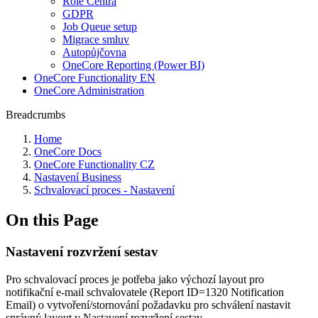
Role Centra
GDPR
Job Queue setup
Migrace smluv
Autopůjčovna
OneCore Reporting (Power BI)
OneCore Functionality EN
OneCore Administration
Breadcrumbs
Home
OneCore Docs
OneCore Functionality CZ
Nastavení Business
Schvalovací proces - Nastavení
On this Page
Nastavení rozvržení sestav
Pro schvalovací proces je potřeba jako výchozí layout pro
notifikační e-mail schvalovatele (Report ID=1320 Notification
Email) o vytvoření/stornování požadavku pro schválení nastavit
správný layout v Nastavení rozvržení sestav.