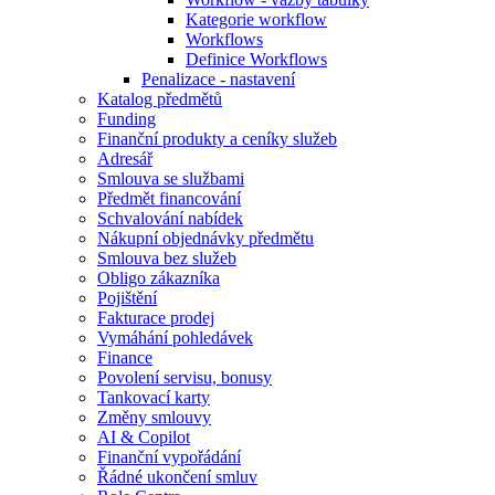
Kategorie workflow
Workflows
Definice Workflows
Penalizace - nastavení
Katalog předmětů
Funding
Finanční produkty a ceníky služeb
Adresář
Smlouva se službami
Předmět financování
Schvalování nabídek
Nákupní objednávky předmětu
Smlouva bez služeb
Obligo zákazníka
Pojištění
Fakturace prodej
Vymáhání pohledávek
Finance
Povolení servisu, bonusy
Tankovací karty
Změny smlouvy
AI & Copilot
Finanční vypořádání
Řádné ukončení smluv