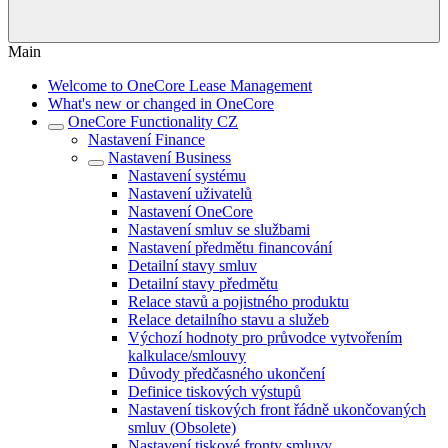
Main
Welcome to OneCore Lease Management
What's new or changed in OneCore
OneCore Functionality CZ
Nastavení Finance
Nastavení Business
Nastavení systému
Nastavení uživatelů
Nastavení OneCore
Nastavení smluv se službami
Nastavení předmětu financování
Detailní stavy smluv
Detailní stavy předmětu
Relace stavů a pojistného produktu
Relace detailního stavu a služeb
Výchozí hodnoty pro průvodce vytvořením
kalkulace/smlouvy
Důvody předčasného ukončení
Definice tiskových výstupů
Nastavení tiskových front řádně ukončovaných
smluv (Obsolete)
Nastavení tiskové fronty smluvy