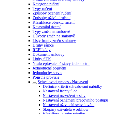
Kategorie ručení
Typy ručení
Způsoby ocenění ručení
Způsoby užívání ručení
Klasifikace objektu ručení
Katastrální území
Typy změn na smlouvě
Důvody změn na smlouvě
Listy fronty změn smlouvy
Druhy rámce
REFI kódy
Dokument smlouvy
Lhůty STK
Neakceptovatelné stavy tachometru
Jednoduché pojištění
Jednoduchý servis
Pojistná provizie
Schvalovací proces - Nastavení
Definice kriterií schvalování nabídky
Nastavení fronty úloh
Nastavení rozvržení sestav
Nastavení oznámení pracovního postupu
Nastavení uživatelů schvalování
Skupiny uživatelů workflow
Workflow - vazby tabulky