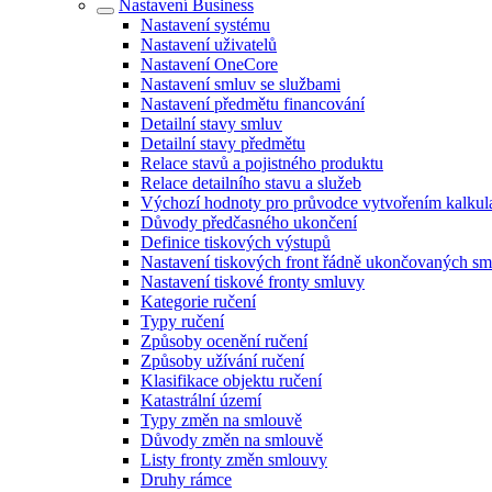
Nastavení Business
Nastavení systému
Nastavení uživatelů
Nastavení OneCore
Nastavení smluv se službami
Nastavení předmětu financování
Detailní stavy smluv
Detailní stavy předmětu
Relace stavů a pojistného produktu
Relace detailního stavu a služeb
Výchozí hodnoty pro průvodce vytvořením kalkul
Důvody předčasného ukončení
Definice tiskových výstupů
Nastavení tiskových front řádně ukončovaných sm
Nastavení tiskové fronty smluvy
Kategorie ručení
Typy ručení
Způsoby ocenění ručení
Způsoby užívání ručení
Klasifikace objektu ručení
Katastrální území
Typy změn na smlouvě
Důvody změn na smlouvě
Listy fronty změn smlouvy
Druhy rámce