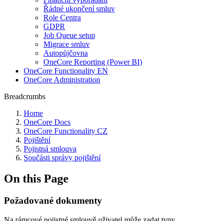
Řádné ukončení smluv
Role Centra
GDPR
Job Queue setup
Migrace smluv
Autopůjčovna
OneCore Reporting (Power BI)
OneCore Functionality EN
OneCore Administration
Breadcrumbs
Home
OneCore Docs
OneCore Functionality CZ
Pojištění
Pojistná smlouva
Součásti správy pojištění
On this Page
Požadované dokumenty
Na rámcové pojistné smlouvě uživatel může zadat typy