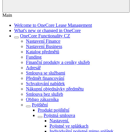
Main
Welcome to OneCore Lease Management
What's new or changed in OneCore
OneCore Functionality CZ
Nastavení Finance
Nastavení Business
Katalog předmětů
Funding
Finanční produkty a ceníky služeb
Adresář
Smlouva se službami
Předmět financování
Schvalování nabídek
Nákupní objednávky předmětu
Smlouva bez služeb
Obligo zákazníka
Pojištění
Produkt pojištění
Pojistná smlouva
Nastavení.
Pojistné ve splátkach
Individuální pojistné mimo splátek