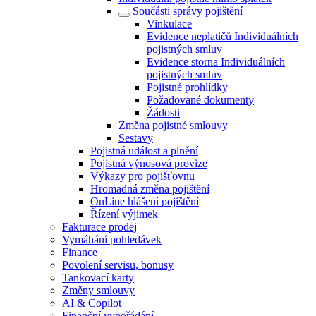
Součásti správy pojištění
Vinkulace
Evidence neplatičů Individuálních
pojistných smluv
Evidence storna Individuálních
pojistných smluv
Pojistné prohlídky
Požadované dokumenty
Žádosti
Změna pojistné smlouvy
Sestavy
Pojistná událost a plnění
Pojistná výnosová provize
Výkazy pro pojišťovnu
Hromadná změna pojištění
OnLine hlášení pojištění
Řízení výjimek
Fakturace prodej
Vymáhání pohledávek
Finance
Povolení servisu, bonusy
Tankovací karty
Změny smlouvy
AI & Copilot
Finanční vypořádání