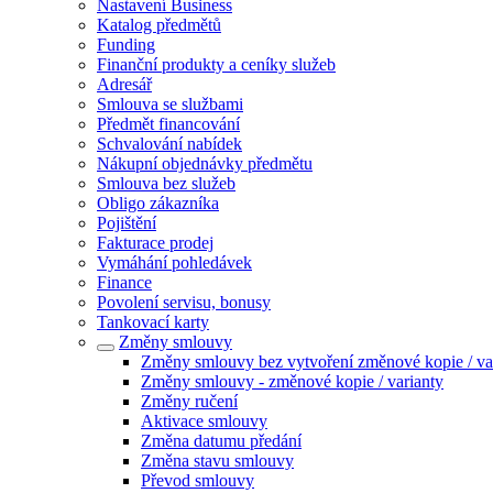
Nastavení Business
Katalog předmětů
Funding
Finanční produkty a ceníky služeb
Adresář
Smlouva se službami
Předmět financování
Schvalování nabídek
Nákupní objednávky předmětu
Smlouva bez služeb
Obligo zákazníka
Pojištění
Fakturace prodej
Vymáhání pohledávek
Finance
Povolení servisu, bonusy
Tankovací karty
Změny smlouvy
Změny smlouvy bez vytvoření změnové kopie / va
Změny smlouvy - změnové kopie / varianty
Změny ručení
Aktivace smlouvy
Změna datumu předání
Změna stavu smlouvy
Převod smlouvy