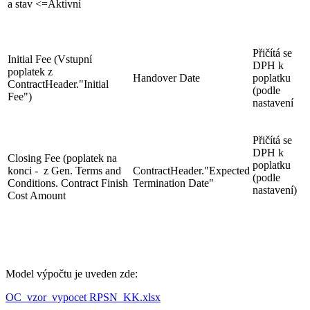
a stav <=Aktivní
Přičítá se
Initial Fee (Vstupní
DPH k
poplatek z
Handover Date
poplatku
ContractHeader."Initial
(podle
Fee")
nastavení
Přičítá se
DPH k
Closing Fee (poplatek na
poplatku
konci - z Gen. Terms and
ContractHeader."Expected
(podle
Conditions. Contract Finish
Termination Date"
nastavení)
Cost Amount
Model výpočtu je uveden zde:
OC_vzor_vypocet RPSN_KK.xlsx