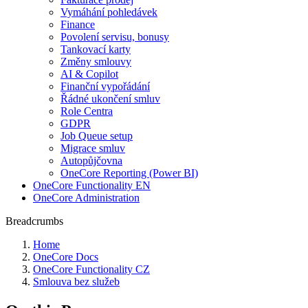
Vymáhání pohledávek
Finance
Povolení servisu, bonusy
Tankovací karty
Změny smlouvy
AI & Copilot
Finanční vypořádání
Řádné ukončení smluv
Role Centra
GDPR
Job Queue setup
Migrace smluv
Autopůjčovna
OneCore Reporting (Power BI)
OneCore Functionality EN
OneCore Administration
Breadcrumbs
Home
OneCore Docs
OneCore Functionality CZ
Smlouva bez služeb