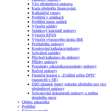
Více předmětová smlouva
Karta předmětu financování.
Kalkulační vstupy.
Pojištění v splátkach
Pojištění mimo splátek
Výpočet splátky
Splátkový kalendář smlouvy
Výpočet RPSN
Výpočet výnosového úroku IRR
Profitabilita smlouvy
Kopírování kalkulace/smlouvy
Schválení nabídky
Přechod kalkulace do smlouvy
Přílohy smlouvy
Poznámky zákazníka/poznámky smlouvy
Ručení smlouvy
Finanční leasing s „Zvláštní režim DPH“
(paragr.66 v SR)
Dílčí zůstatek jistiny jednoho předmětu pro vice
předmětové smlouvy
Schvalování dokumentů smlouvy a změna
detailního stavu
Obligo zákazníka
Pojištění
Fakturace prodej