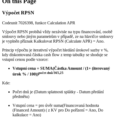
On this Page
Výpočet RPSN
Codeunit 7026398, funkce Calculation APR
Výpočet RPSN probíhá vždy nezávisle na typu financování, osobě
smlouvy nebo jiným parametrům v případě, ze na hlavičce smlouvy
je vyplněn příznak Kalkulovat RPSN (Calculate APR) = Ano.
Princip výpočtu je iterativní výpočet hledání úrokové sazby v %,
kdy diskontovaná částka cash flow z temp tabulky se shoduje se
vstupní cenou podle vzorce:
Vstupní cena = SUMA(Částka Amount / (1+ (iterovaný
počet dnů/365,25
úrok % / 100))
Kde:
Počet dnů je (Datum splatnosti splátky - Datum předání
předmětu)
Vstupní cena = pro úvěr suma(Financovaná hodnota
(Financed Amount) ( z KV pro Do pořízení = Ano, Do
kalkulace = Ano)