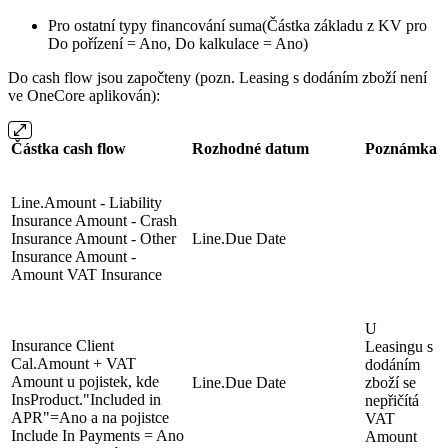
Pro ostatní typy financování suma(Částka základu z KV pro
Do pořízení = Ano, Do kalkulace = Ano)
Do cash flow jsou započteny (pozn. Leasing s dodáním zboží není
ve OneCore aplikován):
Částka cash flow
Rozhodné datum
Poznámka
Line.Amount - Liability
Insurance Amount - Crash
Insurance Amount - Other
Line.Due Date
Insurance Amount -
Amount VAT Insurance
U
Insurance Client
Leasingu s
Cal.Amount + VAT
dodáním
Amount u pojistek, kde
Line.Due Date
zboží se
InsProduct."Included in
nepřičítá
APR"=Ano a na pojistce
VAT
Include In Payments = Ano
Amount