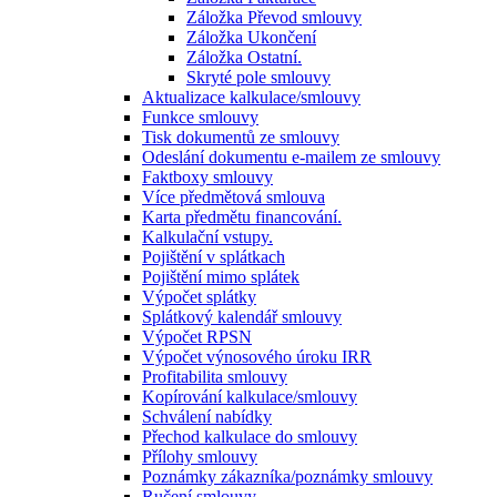
Záložka Převod smlouvy
Záložka Ukončení
Záložka Ostatní.
Skryté pole smlouvy
Aktualizace kalkulace/smlouvy
Funkce smlouvy
Tisk dokumentů ze smlouvy
Odeslání dokumentu e-mailem ze smlouvy
Faktboxy smlouvy
Více předmětová smlouva
Karta předmětu financování.
Kalkulační vstupy.
Pojištění v splátkach
Pojištění mimo splátek
Výpočet splátky
Splátkový kalendář smlouvy
Výpočet RPSN
Výpočet výnosového úroku IRR
Profitabilita smlouvy
Kopírování kalkulace/smlouvy
Schválení nabídky
Přechod kalkulace do smlouvy
Přílohy smlouvy
Poznámky zákazníka/poznámky smlouvy
Ručení smlouvy