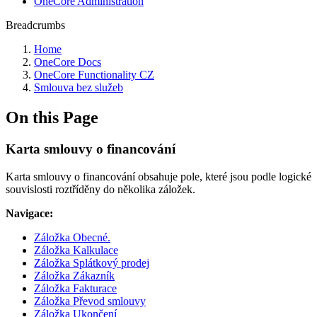
OneCore Administration
Breadcrumbs
Home
OneCore Docs
OneCore Functionality CZ
Smlouva bez služeb
On this Page
Karta smlouvy o financování
Karta smlouvy o financování obsahuje pole, které jsou podle logické
souvislosti roztříděny do několika záložek.
Navigace:
Záložka Obecné.
Záložka Kalkulace
Záložka Splátkový prodej
Záložka Zákazník
Záložka Fakturace
Záložka Převod smlouvy
Záložka Ukončení