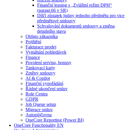
Finanční leasing s „Zvláštní režim DPH“
(paragr.66 v SR)
Dílčí zůstatek jistiny jednoho předmětu pro vice
předmětové smlouvy
Schvalování dokumentů smlouvy a změna
detailního stavu
Obligo zákazníka
Pojištění
Fakturace prodej
Vymáhání pohledávek
Finance
Povolení servisu, bonusy
Tankovací karty
Změny smlouvy
AI & Copilot
Finanční vypořádání
Řádné ukončení smluv
Role Centra
GDPR
Job Queue setup
Migrace smluv
Autopůjčovna
OneCore Reporting (Power BI)
OneCore Functionality EN