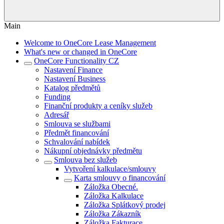
Main
Welcome to OneCore Lease Management
What's new or changed in OneCore
OneCore Functionality CZ
Nastavení Finance
Nastavení Business
Katalog předmětů
Funding
Finanční produkty a ceníky služeb
Adresář
Smlouva se službami
Předmět financování
Schvalování nabídek
Nákupní objednávky předmětu
Smlouva bez služeb
Vytvoření kalkulace/smlouvy
Karta smlouvy o financování
Záložka Obecné.
Záložka Kalkulace
Záložka Splátkový prodej
Záložka Zákazník
Záložka Fakturace