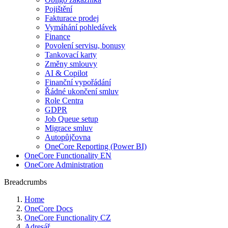
Pojištění
Fakturace prodej
Vymáhání pohledávek
Finance
Povolení servisu, bonusy
Tankovací karty
Změny smlouvy
AI & Copilot
Finanční vypořádání
Řádné ukončení smluv
Role Centra
GDPR
Job Queue setup
Migrace smluv
Autopůjčovna
OneCore Reporting (Power BI)
OneCore Functionality EN
OneCore Administration
Breadcrumbs
Home
OneCore Docs
OneCore Functionality CZ
Adresář