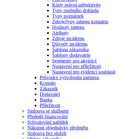
Kódy právní subjektivity
Typy osobního dokladu
Typy poznámek
Zdroje/typy ratingu kontaktu
Hodnoty ratingu
Atributy
Zdroje incidentu
Důvody incidentu
Šablona zákazníka
Šablony dodavatele
Segmenty pro akvizici:
Nastavení pro příležitosti
Nastavení pro evidenci souhlasů
Průvodce vytvořením partnera
Kontakt
Zákazník
Dodavatel
Banka
Příležitosti
Smlouva se službami
Předmět financování
Schvalování nabídek
Nákupní objednávky předmětu
Smlouva bez služeb
Obligo zákazníka