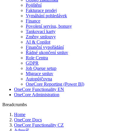
Pojištění
Fakturace prodej
Vymáhání pohledávek
Finance
Povolení servisu, bonusy
Tankovací karty
Změny smlouvy
AI & Copilot
Finanční vypořádání
Řádné ukončení smluv
Role Centra
GDPR
Job Queue setup
Migrace smluv
Autopůjčovna
OneCore Reporting (Power BI)
OneCore Functionality EN
OneCore Administration
Breadcrumbs
Home
OneCore Docs
OneCore Functionality CZ
Adresář