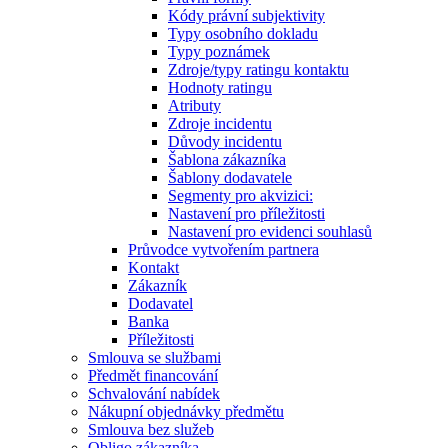
Kódy právní subjektivity
Typy osobního dokladu
Typy poznámek
Zdroje/typy ratingu kontaktu
Hodnoty ratingu
Atributy
Zdroje incidentu
Důvody incidentu
Šablona zákazníka
Šablony dodavatele
Segmenty pro akvizici:
Nastavení pro příležitosti
Nastavení pro evidenci souhlasů
Průvodce vytvořením partnera
Kontakt
Zákazník
Dodavatel
Banka
Příležitosti
Smlouva se službami
Předmět financování
Schvalování nabídek
Nákupní objednávky předmětu
Smlouva bez služeb
Obligo zákazníka