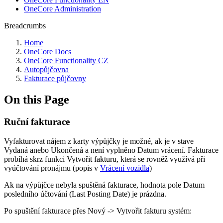
OneCore Administration
Breadcrumbs
Home
OneCore Docs
OneCore Functionality CZ
Autopůjčovna
Fakturace půjčovny
On this Page
Ruční fakturace
Vyfakturovat nájem z karty výpůjčky je možné, ak je v stave
Vydaná anebo Ukončená a není vyplněno Datum vrácení. Fakturace
probíhá skrz funkci Vytvořit fakturu, která se rovněž využívá při
vyúčtování pronájmu (popis v
Vrácení vozidla
)
Ak na výpůjčce nebyla spuštěná fakturace, hodnota pole Datum
posledního účtování (Last Posting Date) je prázdna.
Po spuštění fakturace přes Nový -> Vytvořit fakturu systém: