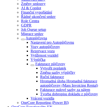
Změny smlouvy
AI & Copilot
Finanční vypořádání
Řádné ukončení smluv
Role Centra
GDPR
Job Queue setup
Migrace smluv
Autopůjčovna
Nastavení pro Autopůjčovnu
Vozy autopůjčovny
Rezervace vozu
Vytíženost vozidel
Výpůjčka
Fakturace půjčovny
Vytvořit poplatek
Změna sazby výpůjčky
Ruční fakturace
Hromadná úloha Hromadná fakturace
autopůjčovny (Mass Invoicing Rental)
Fakturace nulové sazby za nájem
Tvorba dobropisu dokladu z půjčovny
Vrácení vozidla
OneCore Reporting (Power BI)
OneCore Functionality EN