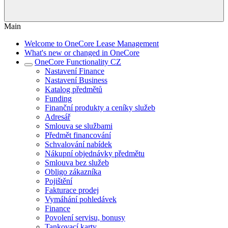
Main
Welcome to OneCore Lease Management
What's new or changed in OneCore
OneCore Functionality CZ
Nastavení Finance
Nastavení Business
Katalog předmětů
Funding
Finanční produkty a ceníky služeb
Adresář
Smlouva se službami
Předmět financování
Schvalování nabídek
Nákupní objednávky předmětu
Smlouva bez služeb
Obligo zákazníka
Pojištění
Fakturace prodej
Vymáhání pohledávek
Finance
Povolení servisu, bonusy
Tankovací karty