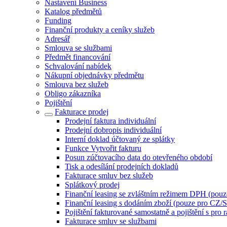
Nastavení Business
Katalog předmětů
Funding
Finanční produkty a ceníky služeb
Adresář
Smlouva se službami
Předmět financování
Schvalování nabídek
Nákupní objednávky předmětu
Smlouva bez služeb
Obligo zákazníka
Pojištění
Fakturace prodej
Prodejní faktura individuální
Prodejní dobropis individuální
Interní doklad účtovaný ze splátky
Funkce Vytvořit fakturu
Posun zúčtovacího data do otevřeného období
Tisk a odesílání prodejních dokladů
Fakturace smluv bez služeb
Splátkový prodej
Finanční leasing se zvláštním režimem DPH (pou
Finanční leasing s dodáním zboží (pouze pro CZ/
Pojištění fakturované samostatně a pojištění s pro 
Fakturace smluv se službami