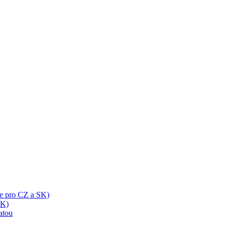
ze pro CZ a SK)
SK)
ratou