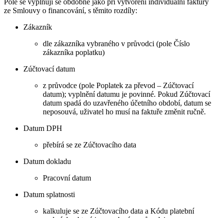
Pole se vyplňují se obdobně jako při vytvoření individuální faktury
ze Smlouvy o financování, s těmito rozdíly:
Zákazník
dle zákazníka vybraného v průvodci (pole Číslo
zákazníka poplatku)
Zúčtovací datum
z průvodce (pole Poplatek za převod – Zúčtovací
datum); vyplnění datumu je povinné. Pokud Zúčtovací
datum spadá do uzavřeného účetního období, datum se
neposouvá, uživatel ho musí na faktuře změnit ručně.
Datum DPH
přebírá se ze Zúčtovacího data
Datum dokladu
Pracovní datum
Datum splatnosti
kalkuluje se ze Zúčtovacího data a Kódu platební