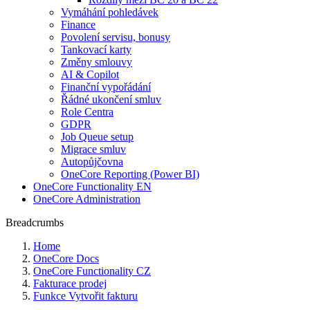
Vymáhání pohledávek
Finance
Povolení servisu, bonusy
Tankovací karty
Změny smlouvy
AI & Copilot
Finanční vypořádání
Řádné ukončení smluv
Role Centra
GDPR
Job Queue setup
Migrace smluv
Autopůjčovna
OneCore Reporting (Power BI)
OneCore Functionality EN
OneCore Administration
Breadcrumbs
Home
OneCore Docs
OneCore Functionality CZ
Fakturace prodej
Funkce Vytvořit fakturu