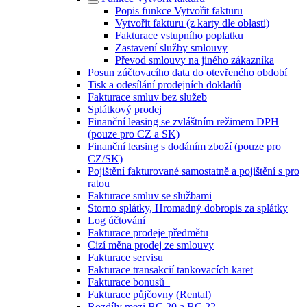
Popis funkce Vytvořit fakturu
Vytvořit fakturu (z karty dle oblasti)
Fakturace vstupního poplatku
Zastavení služby smlouvy
Převod smlouvy na jiného zákazníka
Posun zúčtovacího data do otevřeného období
Tisk a odesílání prodejních dokladů
Fakturace smluv bez služeb
Splátkový prodej
Finanční leasing se zvláštním režimem DPH
(pouze pro CZ a SK)
Finanční leasing s dodáním zboží (pouze pro
CZ/SK)
Pojištění fakturované samostatně a pojištění s pro
ratou
Fakturace smluv se službami
Storno splátky, Hromadný dobropis za splátky
Log účtování
Fakturace prodeje předmětu
Cizí měna prodej ze smlouvy
Fakturace servisu
Fakturace transakcií tankovacích karet
Fakturace bonusů_
Fakturace půjčovny (Rental)
Rozdíly mezi BC 20 a BC 22