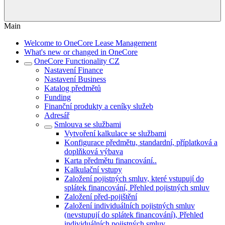
Main
Welcome to OneCore Lease Management
What's new or changed in OneCore
OneCore Functionality CZ
Nastavení Finance
Nastavení Business
Katalog předmětů
Funding
Finanční produkty a ceníky služeb
Adresář
Smlouva se službami
Vytvoření kalkulace se službami
Konfigurace předmětu, standardní, příplatková a
doplňková výbava
Karta předmětu financování..
Kalkulační vstupy
Založení pojistných smluv, které vstupují do
splátek financování, Přehled pojistných smluv
Založení před-pojištění
Založení individuálních pojistných smluv
(nevstupují do splátek financování), Přehled
individuálních pojistných smluv