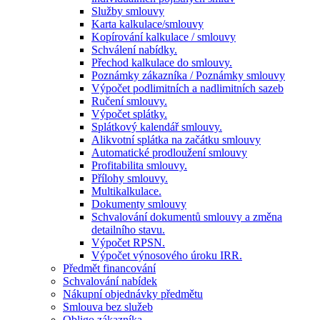
Služby smlouvy
Karta kalkulace/smlouvy
Kopírování kalkulace / smlouvy
Schválení nabídky.
Přechod kalkulace do smlouvy.
Poznámky zákazníka / Poznámky smlouvy
Výpočet podlimitních a nadlimitních sazeb
Ručení smlouvy.
Výpočet splátky.
Splátkový kalendář smlouvy.
Alikvotní splátka na začátku smlouvy
Automatické prodloužení smlouvy
Profitabilita smlouvy.
Přílohy smlouvy.
Multikalkulace.
Dokumenty smlouvy
Schvalování dokumentů smlouvy a změna
detailního stavu.
Výpočet RPSN.
Výpočet výnosového úroku IRR.
Předmět financování
Schvalování nabídek
Nákupní objednávky předmětu
Smlouva bez služeb
Obligo zákazníka