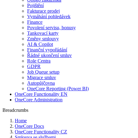
Pojištění
Fakturace prodej
Vymáhání pohledávek
Finance
Povolení servisu, bonusy
Tankovací karty
Změny smlouvy
AI & Copilot
Finanční vypořádání
Řádné ukončení smluv
Role Centra
GDPR
Job Queue setup
Migrace smluv
Autopůjčovna
OneCore Reporting (Power BI)
OneCore Functionality EN
OneCore Administration
Breadcrumbs
Home
OneCore Docs
OneCore Functionality CZ
Smlouva se službami