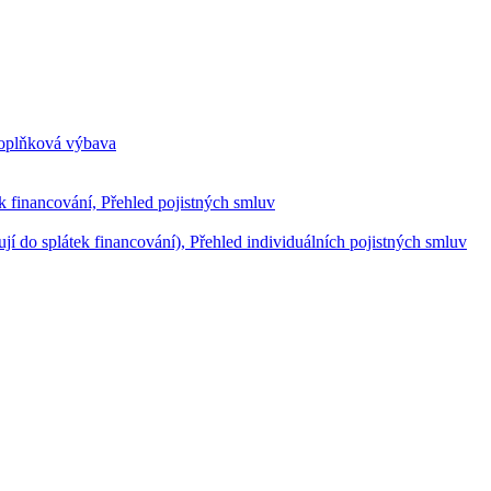
doplňková výbava
ek financování, Přehled pojistných smluv
jí do splátek financování), Přehled individuálních pojistných smluv