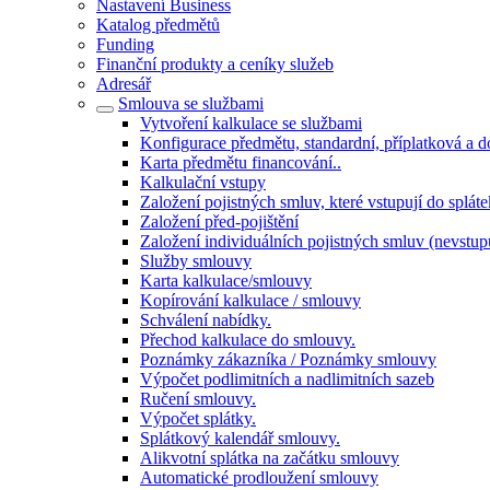
Nastavení Business
Katalog předmětů
Funding
Finanční produkty a ceníky služeb
Adresář
Smlouva se službami
Vytvoření kalkulace se službami
Konfigurace předmětu, standardní, příplatková a 
Karta předmětu financování..
Kalkulační vstupy
Založení pojistných smluv, které vstupují do splát
Založení před-pojištění
Založení individuálních pojistných smluv (nevstupu
Služby smlouvy
Karta kalkulace/smlouvy
Kopírování kalkulace / smlouvy
Schválení nabídky.
Přechod kalkulace do smlouvy.
Poznámky zákazníka / Poznámky smlouvy
Výpočet podlimitních a nadlimitních sazeb
Ručení smlouvy.
Výpočet splátky.
Splátkový kalendář smlouvy.
Alikvotní splátka na začátku smlouvy
Automatické prodloužení smlouvy