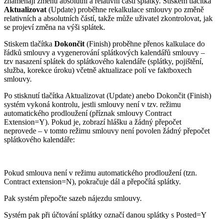
znamenají změnu absolutní a relativní části splátky. Stiskem tlačítka
Aktualizovat
(Update) proběhne rekalkulace smlouvy po změně
relativních a absolutních částí, takže může uživatel zkontrolovat, jak
se projeví změna na výši splátek.
Stiskem tlačítka
Dokončit
(Finish) proběhne přenos kalkulace do
řádků smlouvy a vygenerování splátkových kalendářů smlouvy –
tzv nasazení splátek do splátkového kalendáře (splátky, pojištění,
služba, korekce úroku) včetně aktualizace polí ve faktboxech
smlouvy.
Po stisknutí tlačítka Aktualizovat (Update) anebo Dokončit (Finish)
systém vykoná kontrolu, jestli smlouvy není v tzv. režimu
automatického prodloužení (příznak smlouvy Contract
Extension=Y). Pokud je, zobrazí hlášku a žádný přepočet
neprovede – v tomto režimu smlouvy není povolen žádný přepočet
splátkového kalendáře:
Pokud smlouva není v režimu automatického prodloužení (tzn.
Contract extension=N), pokračuje dál a přepočítá splátky.
Pak systém přepočte sazeb nájezdu smlouvy.
Systém pak při účtování splátky označí danou splátky s Posted=Y