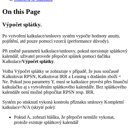
On this Page
Výpočet splátky.
Po vytvoření kalkulace/smlouvy systém vypočte hodnoty anuity,
pojištění, atd pouze pomoci vzorců (performance důvody).
Při změně parametrů kalkulace/smlouvy, pokud neexistuje splátkový
kalendář, uživatel provede přepočet splátek pomoci tlačítka
Kalkulace/
Výpočet splátky
.
Volba Výpočet splátky se zobrazuje v případě, že jsou současně
Kalkulovat RPSN, Kalkulovat IRR a Leasing s dodáním zboží =
Ne. Pokud jsou parametry Y, musí se kalkulace provést přes finanční
kalkulačku aj s vytvořením splátkového kalendáře. Bez splátkového
kalendáře není možné přepočítat RPSN resp. IRR.
Systém po stisknutí vykoná kontrolu příznaku smlouvy Kompletní
kalkulace=N/A (skryté pole):
Pokud A, zobrazí hlášku, že přepočet nemůže vykonat,
protože existuje splátkový kalendář