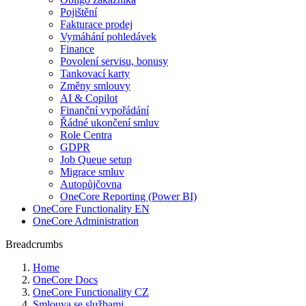
Pojištění
Fakturace prodej
Vymáhání pohledávek
Finance
Povolení servisu, bonusy
Tankovací karty
Změny smlouvy
AI & Copilot
Finanční vypořádání
Řádné ukončení smluv
Role Centra
GDPR
Job Queue setup
Migrace smluv
Autopůjčovna
OneCore Reporting (Power BI)
OneCore Functionality EN
OneCore Administration
Breadcrumbs
Home
OneCore Docs
OneCore Functionality CZ
Smlouva se službami