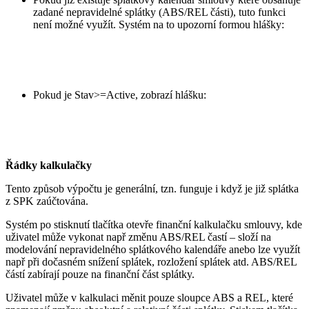
zadané nepravidelné splátky (ABS/REL části), tuto funkci
není možné využít. Systém na to upozorní formou hlášky:
Pokud je Stav>=Active, zobrazí hlášku:
Řádky kalkulačky
Tento způsob výpočtu je generální, tzn. funguje i když je již splátka
z SPK zaúčtována.
Systém po stisknutí tlačítka otevře finanční kalkulačku smlouvy, kde
uživatel může vykonat např změnu ABS/REL častí – složí na
modelování nepravidelného splátkového kalendáře anebo lze využít
např při dočasném snížení splátek, rozložení splátek atd. ABS/REL
částí zabírají pouze na finanční část splátky.
Uživatel může v kalkulaci měnit pouze sloupce ABS a REL, které