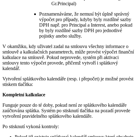
Gr.Principal)
Poznamenáváme, že nemusí být úplně správný
výpočet pro případy, kdyby byly rozdílné sazby
DPH např. pro Principal a Interest, anebo pokud
by byly rozdílné sazby DPH pro jednotlivé
pojistky anebo služby.
V okamžiku, kdy uživatel zadal na smlouvu všechny informace o
smlouvě a kalkulačních parametrech, může provést výpočet finanční
kalkulace na smlouvě. Pokud neprovede, systém při aktivaci
smlouvy tento výpočet provede, přičemž vytvoří i splátkový
kalendář.
Vytvoření splátkového kalendáře (resp. i přepočet) je možné provést
stiskem tlačítka:
Kompletní kalkulace
Funguje pouze do té doby, pokud není ze splátkového kalendáře
zaúčtována splátka. Systém po stisknutí tlačítka na pozadí provede
vytvoření pravidelného splátkového kalendáře.
Po stisknutí vykoná kontroly:
Pokud již existuje splátkový kalendář smlouvy které obsahuje