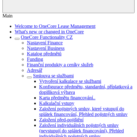
Main
Welcome to OneCore Lease Management
What's new or changed in OneCore
OneCore Functionality CZ
Nastavení Finance
Nastavení Business
Katalog předmětů
Funding
Finanční produkty a ceníky služeb
Adresář
Smlouva se službami
Vytvoření kalkulace se službami
Konfigurace předmětu, standardní, příplatková a
doplňková výbava
Karta předmětu financování..
Kalkulační vstupy
Založení pojistných smluv, které vstupují do
splátek financování, Přehled pojistných smluv
Založení před-pojištění
Založení individuálních pojistných smluv
(nevstupují do splátek financování), Přehled
individuálních pojistných smluv