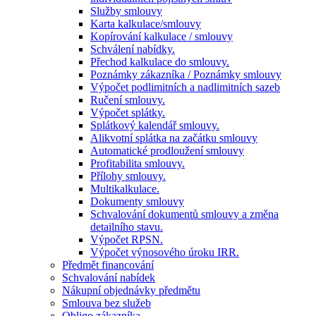
Služby smlouvy
Karta kalkulace/smlouvy
Kopírování kalkulace / smlouvy
Schválení nabídky.
Přechod kalkulace do smlouvy.
Poznámky zákazníka / Poznámky smlouvy
Výpočet podlimitních a nadlimitních sazeb
Ručení smlouvy.
Výpočet splátky.
Splátkový kalendář smlouvy.
Alikvotní splátka na začátku smlouvy
Automatické prodloužení smlouvy
Profitabilita smlouvy.
Přílohy smlouvy.
Multikalkulace.
Dokumenty smlouvy
Schvalování dokumentů smlouvy a změna
detailního stavu.
Výpočet RPSN.
Výpočet výnosového úroku IRR.
Předmět financování
Schvalování nabídek
Nákupní objednávky předmětu
Smlouva bez služeb
Obligo zákazníka