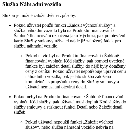
Služba Náhradní vozidlo
Službu je možné založit dvěma způsoby:
Pokud uživatel použil funkci „Založit výchozí služby“ a
služba náhradní vozidlo byla na Produktu financování /
Šabloně financování označena jako Výchozí, pak po otevření
karty Služby smlouvy uživatel najde již založený řádek pro
službu náhradní vozidlo.
Pokud navíc byl na Produktu financování / Šabloně
financování vyplněn Kód služby, pak pomocí uvedené
funkce byl založen detail služby, do nějž byly dotaženy
ceny z ceníku. Pokud uživatel nepotřebuje upravit cenu
náhradního vozidla, pak je tato služba založena
kompletně i s propsáním ceny do Služby smlouvy a
uživatel nemusí ani otevírat detail.
Pokud nebyl na Produktu financování / Šabloně financování
vyplněn Kód služby, pak uživatel musí doplnit Kód služby do
služby smlouvy a stisknout funkci Detail nebo Založit detail
služeb.
Pokud uživatel nepoužil funkci „Založit výchozí
služby“, nebo služba náhradní vozidlo nebyla na