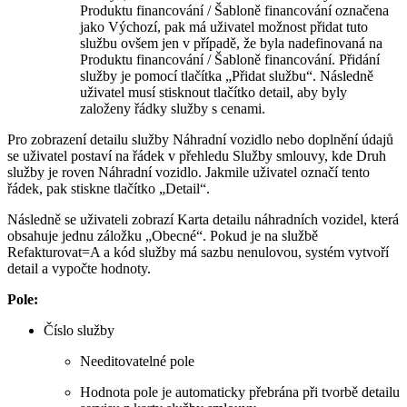
Produktu financování / Šabloně financování označena
jako Výchozí, pak má uživatel možnost přidat tuto
službu ovšem jen v případě, že byla nadefinovaná na
Produktu financování / Šabloně financování. Přidání
služby je pomocí tlačítka „Přidat službu“. Následně
uživatel musí stisknout tlačítko detail, aby byly
založeny řádky služby s cenami.
Pro zobrazení detailu služby Náhradní vozidlo nebo doplnění údajů
se uživatel postaví na řádek v přehledu Služby smlouvy, kde Druh
služby je roven Náhradní vozidlo. Jakmile uživatel označí tento
řádek, pak stiskne tlačítko „Detail“.
Následně se uživateli zobrazí Karta detailu náhradních vozidel, která
obsahuje jednu záložku „Obecné“. Pokud je na službě
Refakturovat=A a kód služby má sazbu nenulovou, systém vytvoří
detail a vypočte hodnoty.
Pole:
Číslo služby
Needitovatelné pole
Hodnota pole je automaticky přebrána při tvorbě detailu