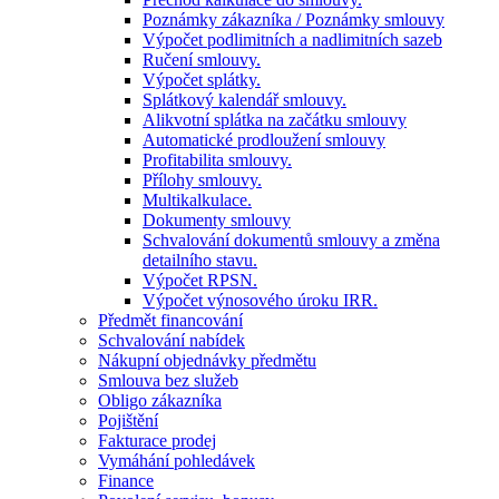
Poznámky zákazníka / Poznámky smlouvy
Výpočet podlimitních a nadlimitních sazeb
Ručení smlouvy.
Výpočet splátky.
Splátkový kalendář smlouvy.
Alikvotní splátka na začátku smlouvy
Automatické prodloužení smlouvy
Profitabilita smlouvy.
Přílohy smlouvy.
Multikalkulace.
Dokumenty smlouvy
Schvalování dokumentů smlouvy a změna
detailního stavu.
Výpočet RPSN.
Výpočet výnosového úroku IRR.
Předmět financování
Schvalování nabídek
Nákupní objednávky předmětu
Smlouva bez služeb
Obligo zákazníka
Pojištění
Fakturace prodej
Vymáhání pohledávek
Finance