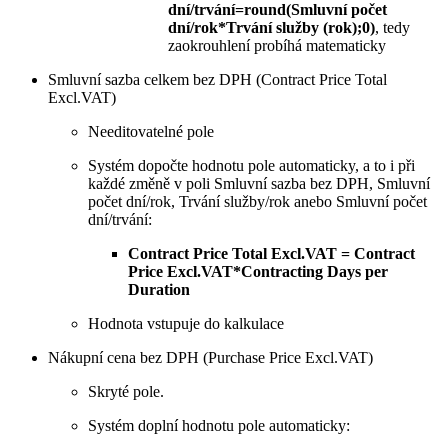
dní/trvání=round(Smluvní počet
dní/rok*Trvání služby (rok);0)
, tedy
zaokrouhlení probíhá matematicky
Smluvní sazba celkem bez DPH (Contract Price Total
Excl.VAT)
Needitovatelné pole
Systém dopočte hodnotu pole automaticky, a to i při
každé změně v poli Smluvní sazba bez DPH, Smluvní
počet dní/rok, Trvání služby/rok anebo Smluvní počet
dní/trvání:
Contract Price Total Excl.VAT = Contract
Price Excl.VAT*Contracting Days per
Duration
Hodnota vstupuje do kalkulace
Nákupní cena bez DPH (Purchase Price Excl.VAT)
Skryté pole.
Systém doplní hodnotu pole automaticky: