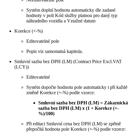
Systém doplní hodnotu automaticky dle zadané
hodnoty v poli Kód služby platnou pro daný typ
náhradního vozidla a Vztažné datum
Korekce (+-%)
Editovatelné pole
Popis viz samostatná kapitola.
Smluvní sazba bez DPH (LM) (Contract Price Excl.VAT
(LCY))
Editovatelné
Systém dopočte hodnotu pole automaticky i při každé
změně Korekce (+-%) podle vzorce:
Smluvní sazba bez DPH (LM) = Zákaznická
sazba bez DPH (LM) x (1 + Korekce (+-
%)/100)
Při editaci Smluvní cena bez DPH (LM) se zpětně
přepočítá hodnota pole Korekce (+-%) podle vzorce: