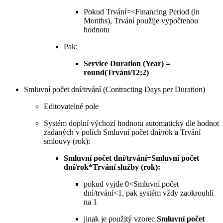
Pokud Trvání=<Financing Period (in
Months), Trvání použije vypočtenou
hodnotu
Pak:
Service Duration (Year) =
round(Trvání/12;2)
Smluvní počet dní/trvání (Contracting Days per Duration)
Editovatelné pole
Systém doplní výchozí hodnotu automaticky dle hodnot
zadaných v polích Smluvní počet dní/rok a Trvání
smlouvy (rok):
Smluvní počet dní/trvání=Smluvní počet
dní/rok*Trvání služby (rok):
pokud vyjde 0<Smluvní počet
dní/trvání<1, pak systém vždy zaokrouhlí
na 1
jinak je použitý vzorec
Smluvní počet