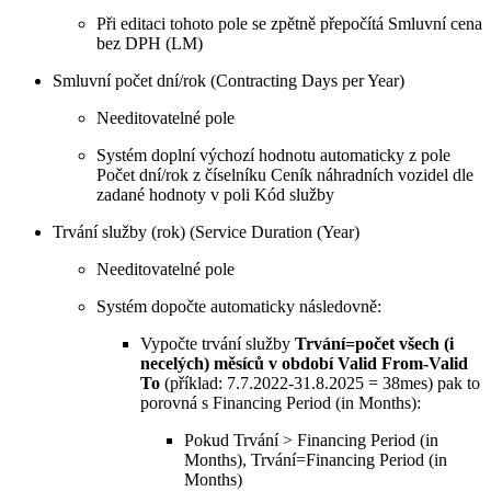
Při editaci tohoto pole se zpětně přepočítá Smluvní cena
bez DPH (LM)
Smluvní počet dní/rok (Contracting Days per Year)
Needitovatelné pole
Systém doplní výchozí hodnotu automaticky z pole
Počet dní/rok z číselníku Ceník náhradních vozidel dle
zadané hodnoty v poli Kód služby
Trvání služby (rok) (Service Duration (Year)
Needitovatelné pole
Systém dopočte automaticky následovně:
Vypočte trvání služby
Trvání=počet všech (i
necelých) měsíců v období Valid From-Valid
To
(příklad: 7.7.2022-31.8.2025 = 38mes) pak to
porovná s Financing Period (in Months):
Pokud Trvání > Financing Period (in
Months), Trvání=Financing Period (in
Months)