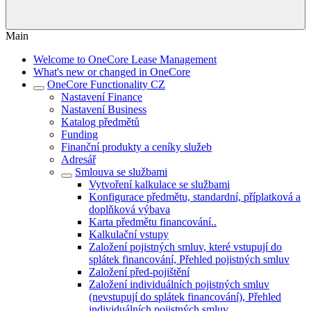
Main
Welcome to OneCore Lease Management
What's new or changed in OneCore
OneCore Functionality CZ
Nastavení Finance
Nastavení Business
Katalog předmětů
Funding
Finanční produkty a ceníky služeb
Adresář
Smlouva se službami
Vytvoření kalkulace se službami
Konfigurace předmětu, standardní, příplatková a
doplňková výbava
Karta předmětu financování..
Kalkulační vstupy
Založení pojistných smluv, které vstupují do
splátek financování, Přehled pojistných smluv
Založení před-pojištění
Založení individuálních pojistných smluv
(nevstupují do splátek financování), Přehled
individuálních pojistných smluv