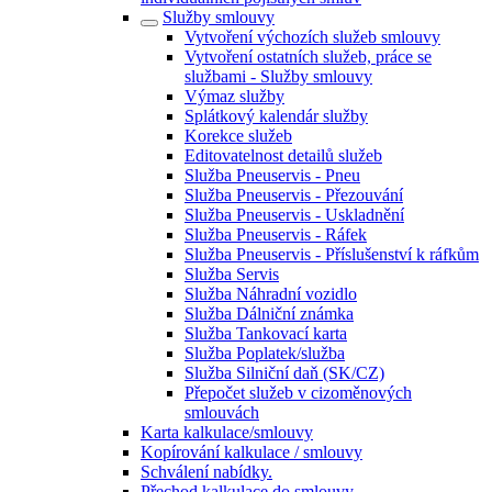
Služby smlouvy
Vytvoření výchozích služeb smlouvy
Vytvoření ostatních služeb, práce se
službami - Služby smlouvy
Výmaz služby
Splátkový kalendár služby
Korekce služeb
Editovatelnost detailů služeb
Služba Pneuservis - Pneu
Služba Pneuservis - Přezouvání
Služba Pneuservis - Uskladnění
Služba Pneuservis - Ráfek
Služba Pneuservis - Příslušenství k ráfkům
Služba Servis
Služba Náhradní vozidlo
Služba Dálniční známka
Služba Tankovací karta
Služba Poplatek/služba
Služba Silniční daň (SK/CZ)
Přepočet služeb v cizoměnových
smlouvách
Karta kalkulace/smlouvy
Kopírování kalkulace / smlouvy
Schválení nabídky.
Přechod kalkulace do smlouvy.