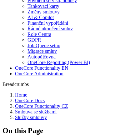
Povolení servisu, bonusy
Tankovací karty
Změny smlouvy
AI & Copilot
Finanční vypořádání
Řádné ukončení smluv
Role Centra
GDPR
Job Queue setup
Migrace smluv
Autopůjčovna
OneCore Reporting (Power BI)
OneCore Functionality EN
OneCore Administration
Breadcrumbs
Home
OneCore Docs
OneCore Functionality CZ
Smlouva se službami
Služby smlouvy
On this Page