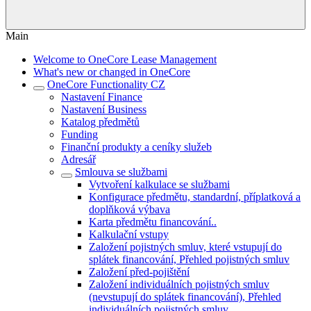
Main
Welcome to OneCore Lease Management
What's new or changed in OneCore
OneCore Functionality CZ
Nastavení Finance
Nastavení Business
Katalog předmětů
Funding
Finanční produkty a ceníky služeb
Adresář
Smlouva se službami
Vytvoření kalkulace se službami
Konfigurace předmětu, standardní, příplatková a
doplňková výbava
Karta předmětu financování..
Kalkulační vstupy
Založení pojistných smluv, které vstupují do
splátek financování, Přehled pojistných smluv
Založení před-pojištění
Založení individuálních pojistných smluv
(nevstupují do splátek financování), Přehled
individuálních pojistných smluv