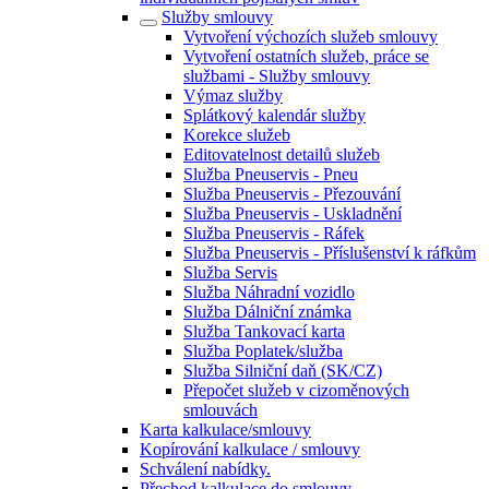
Služby smlouvy
Vytvoření výchozích služeb smlouvy
Vytvoření ostatních služeb, práce se
službami - Služby smlouvy
Výmaz služby
Splátkový kalendár služby
Korekce služeb
Editovatelnost detailů služeb
Služba Pneuservis - Pneu
Služba Pneuservis - Přezouvání
Služba Pneuservis - Uskladnění
Služba Pneuservis - Ráfek
Služba Pneuservis - Příslušenství k ráfkům
Služba Servis
Služba Náhradní vozidlo
Služba Dálniční známka
Služba Tankovací karta
Služba Poplatek/služba
Služba Silniční daň (SK/CZ)
Přepočet služeb v cizoměnových
smlouvách
Karta kalkulace/smlouvy
Kopírování kalkulace / smlouvy
Schválení nabídky.
Přechod kalkulace do smlouvy.