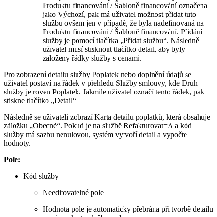
Produktu financování / Šabloně financování označena
jako Výchozí, pak má uživatel možnost přidat tuto
službu ovšem jen v případě, že byla nadefinovaná na
Produktu financování / Šabloně financování. Přidání
služby je pomocí tlačítka „Přidat službu“. Následně
uživatel musí stisknout tlačítko detail, aby byly
založeny řádky služby s cenami.
Pro zobrazení detailu služby Poplatek nebo doplnění údajů se
uživatel postaví na řádek v přehledu Služby smlouvy, kde Druh
služby je roven Poplatek. Jakmile uživatel označí tento řádek, pak
stiskne tlačítko „Detail“.
Následně se uživateli zobrazí Karta detailu poplatků, která obsahuje
záložku „Obecné“. Pokud je na službě Refakturovat=A a kód
služby má sazbu nenulovou, systém vytvoří detail a vypočte
hodnoty.
Pole:
Kód služby
Needitovatelné pole
Hodnota pole je automaticky přebrána při tvorbě detailu