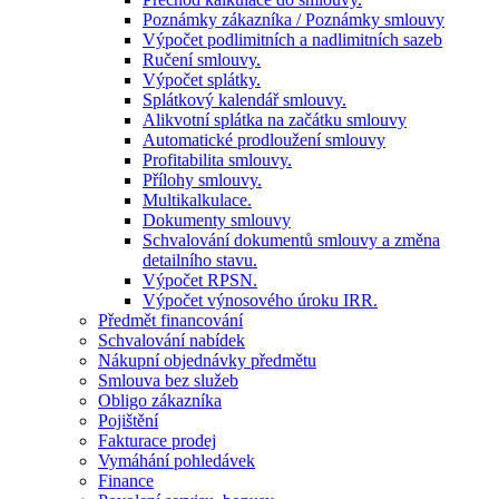
Poznámky zákazníka / Poznámky smlouvy
Výpočet podlimitních a nadlimitních sazeb
Ručení smlouvy.
Výpočet splátky.
Splátkový kalendář smlouvy.
Alikvotní splátka na začátku smlouvy
Automatické prodloužení smlouvy
Profitabilita smlouvy.
Přílohy smlouvy.
Multikalkulace.
Dokumenty smlouvy
Schvalování dokumentů smlouvy a změna
detailního stavu.
Výpočet RPSN.
Výpočet výnosového úroku IRR.
Předmět financování
Schvalování nabídek
Nákupní objednávky předmětu
Smlouva bez služeb
Obligo zákazníka
Pojištění
Fakturace prodej
Vymáhání pohledávek
Finance