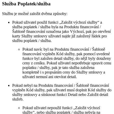
Služba Poplatek/služba
Službu je možné založit dvěma způsoby:
Pokud uživatel použil funkci „Založit výchozí služby“ a
služba poplatek / služba byla na Produktu financování /
Šabloně financování označena jako Výchozí, pak po otevření
karty Služby smlouvy uživatel najde již založený řádek pro
službu poplatek / služba.
Pokud navíc byl na Produktu financování / Šabloně
financování vyplněn Kód služby, pak pomocí uvedené
funkce byl založen detail služby, do nějž byly dotaženy
ceny z ceníku. Pokud uživatel nepotřebuje upravit cenu
poplatku / služby, pak je tato služba založena
kompletně i s propsáním ceny do Služby smlouvy a
uživatel nemusí ani otevírat detail.
Pokud nebyl na Produktu financování / Šabloně financování
vyplněn Kód služby, pak uživatel musí doplnit Kód služby do
služby smlouvy a stisknout funkci Detail nebo Založit detail
služeb.
Pokud uživatel nepoužil funkci „Založit výchozí
služby“, nebo služba poplatek / služba nebyla na