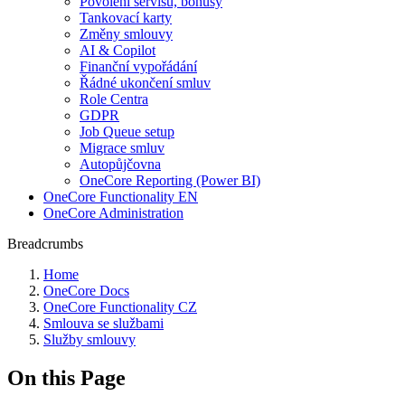
Povolení servisu, bonusy
Tankovací karty
Změny smlouvy
AI & Copilot
Finanční vypořádání
Řádné ukončení smluv
Role Centra
GDPR
Job Queue setup
Migrace smluv
Autopůjčovna
OneCore Reporting (Power BI)
OneCore Functionality EN
OneCore Administration
Breadcrumbs
Home
OneCore Docs
OneCore Functionality CZ
Smlouva se službami
Služby smlouvy
On this Page