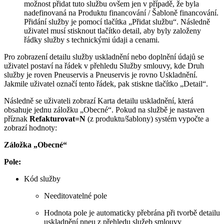
možnost přidat tuto službu ovšem jen v případě, že byla
nadefinovaná na Produktu financování / Šabloně financování.
Přidání služby je pomocí tlačítka „Přidat službu“. Následně
uživatel musí stisknout tlačítko detail, aby byly založeny
řádky služby s technickými údaji a cenami.
Pro zobrazení detailu služby uskladnění nebo doplnění údajů se
uživatel postaví na řádek v přehledu Služby smlouvy, kde Druh
služby je roven Pneuservis a Pneuservis je rovno Uskladnění.
Jakmile uživatel označí tento řádek, pak stiskne tlačítko „Detail“.
Následně se uživateli zobrazí Karta detailu uskladnění, která
obsahuje jednu záložku „Obecné“. Pokud na službě je nastaven
příznak
Refakturovat=N
(z produktu/šablony) systém vypočte a
zobrazí hodnoty:
Záložka „Obecné“
Pole:
Kód služby
Needitovatelné pole
Hodnota pole je automaticky přebrána při tvorbě detailu
uskladnění pneu z přehledu služeb smlouvy