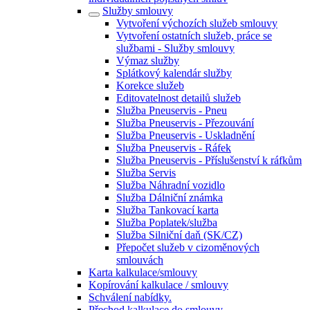
Služby smlouvy
Vytvoření výchozích služeb smlouvy
Vytvoření ostatních služeb, práce se
službami - Služby smlouvy
Výmaz služby
Splátkový kalendár služby
Korekce služeb
Editovatelnost detailů služeb
Služba Pneuservis - Pneu
Služba Pneuservis - Přezouvání
Služba Pneuservis - Uskladnění
Služba Pneuservis - Ráfek
Služba Pneuservis - Příslušenství k ráfkům
Služba Servis
Služba Náhradní vozidlo
Služba Dálniční známka
Služba Tankovací karta
Služba Poplatek/služba
Služba Silniční daň (SK/CZ)
Přepočet služeb v cizoměnových
smlouvách
Karta kalkulace/smlouvy
Kopírování kalkulace / smlouvy
Schválení nabídky.
Přechod kalkulace do smlouvy.