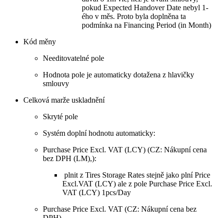
pokud Expected Handover Date nebyl 1-
ého v měs. Proto byla doplněna ta
podmínka na Financing Period (in Month)
Kód měny
Needitovatelné pole
Hodnota pole je automaticky dotažena z hlavičky
smlouvy
Celková marže uskladnění
Skryté pole
Systém doplní hodnotu automaticky:
Purchase Price Excl. VAT (LCY) (CZ: Nákupní cena
bez DPH (LM),):
plnit z Tires Storage Rates stejně jako plní Price
Excl.VAT (LCY) ale z pole Purchase Price Excl.
VAT (LCY) 1pcs/Day
Purchase Price Excl. VAT (CZ: Nákupní cena bez
DPH)