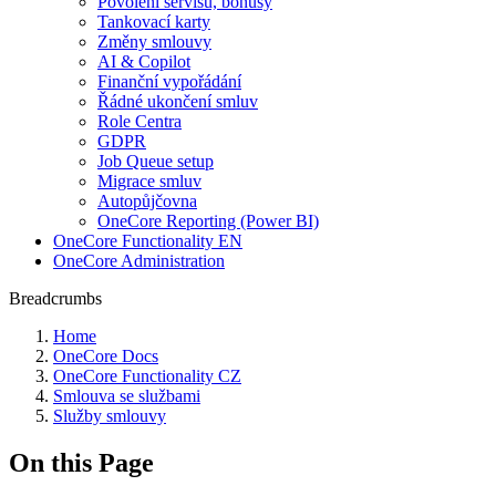
Povolení servisu, bonusy
Tankovací karty
Změny smlouvy
AI & Copilot
Finanční vypořádání
Řádné ukončení smluv
Role Centra
GDPR
Job Queue setup
Migrace smluv
Autopůjčovna
OneCore Reporting (Power BI)
OneCore Functionality EN
OneCore Administration
Breadcrumbs
Home
OneCore Docs
OneCore Functionality CZ
Smlouva se službami
Služby smlouvy
On this Page