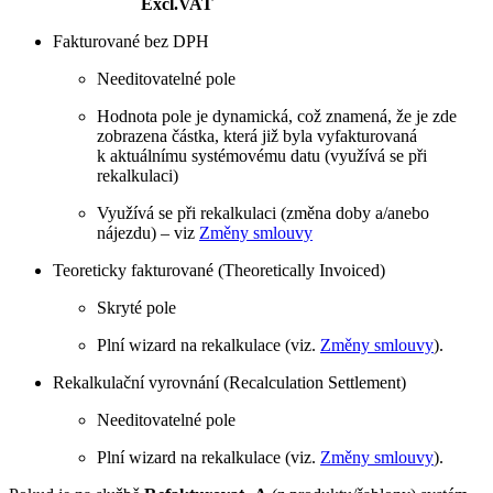
Excl.VAT
Fakturované bez DPH
Needitovatelné pole
Hodnota pole je dynamická, což znamená, že je zde
zobrazena částka, která již byla vyfakturovaná
k aktuálnímu systémovému datu (využívá se při
rekalkulaci)
Využívá se při rekalkulaci (změna doby a/anebo
nájezdu) – viz
Změny smlouvy
Teoreticky fakturované (Theoretically Invoiced)
Skryté pole
Plní wizard na rekalkulace (viz.
Změny smlouvy
).
Rekalkulační vyrovnání (Recalculation Settlement)
Needitovatelné pole
Plní wizard na rekalkulace (viz.
Změny smlouvy
).