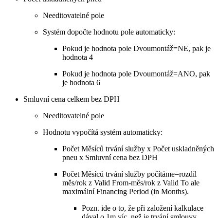
Needitovatelné pole
Systém dopočte hodnotu pole automaticky:
Pokud je hodnota pole Dvoumontáž=NE, pak je
hodnota 4
Pokud je hodnota pole Dvoumontáž=ANO, pak
je hodnota 6
Smluvní cena celkem bez DPH
Needitovatelné pole
Hodnotu vypočítá systém automaticky:
Počet Měsíců trvání služby x Počet uskladněných
pneu x Smluvní cena bez DPH
Počet Měsíců trvání služby počítáme=rozdíl
měs/rok z Valid From-měs/rok z Valid To ale
maximální Financing Period (in Months).
Pozn. ide o to, že při založení kalkulace
dával o 1m víc, než je trvání smlouvy,