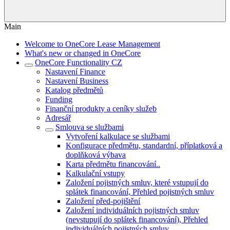
Main
Welcome to OneCore Lease Management
What's new or changed in OneCore
OneCore Functionality CZ
Nastavení Finance
Nastavení Business
Katalog předmětů
Funding
Finanční produkty a ceníky služeb
Adresář
Smlouva se službami
Vytvoření kalkulace se službami
Konfigurace předmětu, standardní, příplatková a
doplňková výbava
Karta předmětu financování..
Kalkulační vstupy
Založení pojistných smluv, které vstupují do
splátek financování, Přehled pojistných smluv
Založení před-pojištění
Založení individuálních pojistných smluv
(nevstupují do splátek financování), Přehled
individuálních pojistných smluv