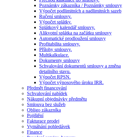
Poznámky zákazníka / Poznámky smlouvy
Výpočet podlimitních a nadlimitních sazeb
Ručení smlouvy.
Výpočet splátky.
Splátkový kalendář smlouvy.
Alikvotní splátka na začátku smlouvy
Automatické prodloužení smlouvy
Profitabilita smlouvy.
Přílohy smlouvy.
Multikalkulace.
Dokumenty smlouvy
Schvalování dokumentů smlouvy a změna
detailního stavu.
Výpočet RPSN.
Výpočet výnosového úroku IRR.
Předmět financování
Schvalování nabídek
Nákupní objednávky předmětu
Smlouva bez služeb
Obligo zákazníka
Pojištění
Fakturace prodej
Vymáhání pohledávek
Finance