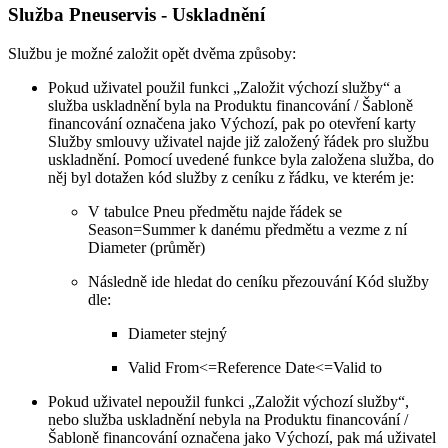
Služba Pneuservis - Uskladnění
Službu je možné založit opět dvěma způsoby:
Pokud uživatel použil funkci „Založit výchozí služby“ a
služba uskladnění byla na Produktu financování / Šabloně
financování označena jako Výchozí, pak po otevření karty
Služby smlouvy uživatel najde již založený řádek pro službu
uskladnění. Pomocí uvedené funkce byla založena služba, do
něj byl dotažen kód služby z ceníku z řádku, ve kterém je:
V tabulce Pneu předmětu najde řádek se
Season=Summer k danému předmětu a vezme z ní
Diameter (průměr)
Následně ide hledat do ceníku přezouvání Kód služby
dle:
Diameter stejný
Valid From<=Reference Date<=Valid to
Pokud uživatel nepoužil funkci „Založit výchozí služby“,
nebo služba uskladnění nebyla na Produktu financování /
Šabloně financování označena jako Výchozí, pak má uživatel