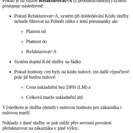
Pokud je na službě
Refakturovat=A
(z produktu/šablony) systém
postupuje následovně:
Pokud Refakturovat=A, systém při dohledávání Kódu služby
nebude filtrovat na Průměr ráfku z letní pneumatiky ale:
Planost od
Platnost do
Refakturovat=A
Systém doplní Kód služby na řádky
Pokud hodnoty cen byly na kódu nulové, tzn další výpočtové
pole již budou nulové:
Cena uskladnění bez DPH (LM) a
Celková marže uskladnění atd.
Výsledkem je služba (detail) s nulovou hodnotu pro zákazníka i
nulovou marží.
Náklady z dané služby se pak může přes servisní povolení
přefakturovat na zákazníka v plné výšce.