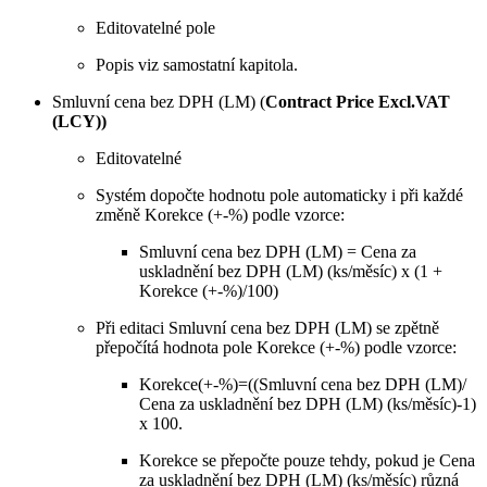
Editovatelné pole
Popis viz samostatní kapitola.
Smluvní cena bez DPH (LM) (
Contract Price Excl.VAT
(LCY))
Editovatelné
Systém dopočte hodnotu pole automaticky i při každé
změně Korekce (+-%) podle vzorce:
Smluvní cena bez DPH (LM) = Cena za
uskladnění bez DPH (LM) (ks/měsíc) x (1 +
Korekce (+-%)/100)
Při editaci Smluvní cena bez DPH (LM) se zpětně
přepočítá hodnota pole Korekce (+-%) podle vzorce:
Korekce(+-%)=((Smluvní cena bez DPH (LM)/
Cena za uskladnění bez DPH (LM) (ks/měsíc)-1)
x 100.
Korekce se přepočte pouze tehdy, pokud je Cena
za uskladnění bez DPH (LM) (ks/měsíc) různá